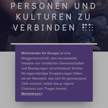
P
E
R
S
O
N
E
N
U
N
D
K
U
L
T
U
R
E
N
Z
U
V
E
R
B
I
N
D
E
N
Miteinander für Europa
ist eine
Weggemeinschaft, eine europaweite
Initiative von christlichen Gemeinschaften
und Bewegungen verschiedener Kirchen.
Als eigenständige Gruppierungen bilden
sie ein Netzwerk, das sich für gemeinsame
Ziele einsetzt, wobei das je eigene
Charisma zum Tragen kommt.
Weiterlesen>