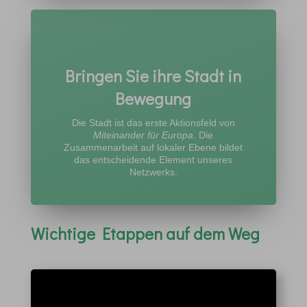
Bringen Sie ihre Stadt in
Bewegung
Die Stadt ist das erste Aktionsfeld von
Miteinander für Europa
. Die
Zusammenarbeit auf lokaler Ebene bildet
das entscheidende Element unseres
Netzwerks.
Wichtige Etappen auf dem Weg