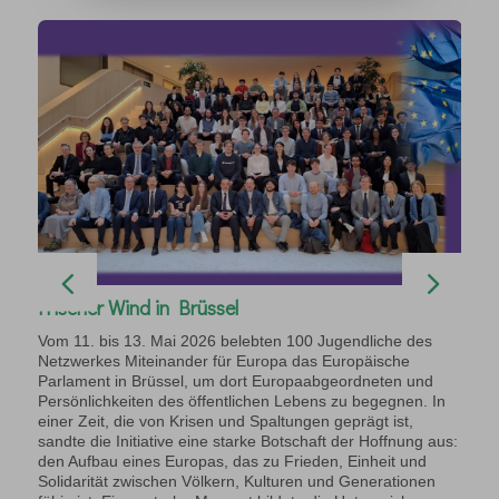
Ö
Frischer Wind in Brüssel
D
E
ve
Ko
Vom 11. bis 13. Mai 2026 belebten 100 Jugendliche des
Netzwerkes Miteinander für Europa das Europäische
Parlament in Brüssel, um dort Europaabgeordneten und
n
Persönlichkeiten des öffentlichen Lebens zu begegnen. In
F
el
einer Zeit, die von Krisen und Spaltungen geprägt ist,
sandte die Initiative eine starke Botschaft der Hoffnung aus:
Zweima
den Aufbau eines Europas, das zu Frieden, Einheit und
Solidarität zwischen Völkern, Kulturen und Generationen