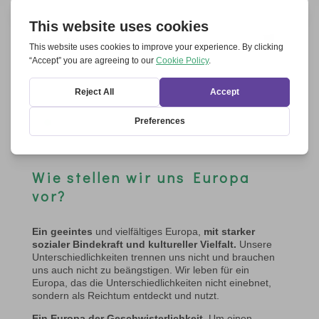
Wie stellen wir uns Europa
vor?
Ein geeintes
und vielfältiges Europa,
mit starker
sozialer Bindekraft und kultureller Vielfalt.
Unsere
Unterschiedlichkeiten trennen uns nicht und brauchen
uns auch nicht zu beängstigen. Wir leben für ein
Europa, das die Unterschiedlichkeiten nicht einebnet,
sondern als Reichtum entdeckt und nutzt.
Ein Europa der Geschwisterlichkeit.
Um einen