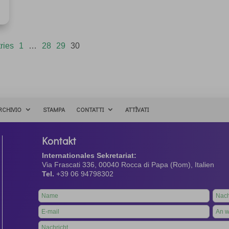
ries
1
…
28
29
30
RCHIVIO
STAMPA
CONTATTI
ATTÌVATI
Kontakt
Internationales Sekretariat:
Via Frascati 336, 00040 Rocca di Papa (Rom), Italien
Tel.
+39 06 94798302
Leave
this
field
blank