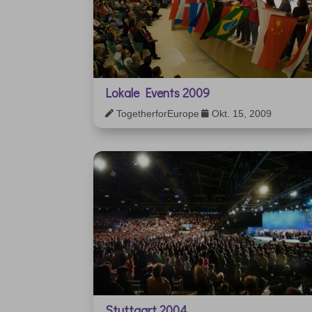
Lokale Events 2009
TogetherforEurope
Okt. 15, 2009


Stuttgart 2004