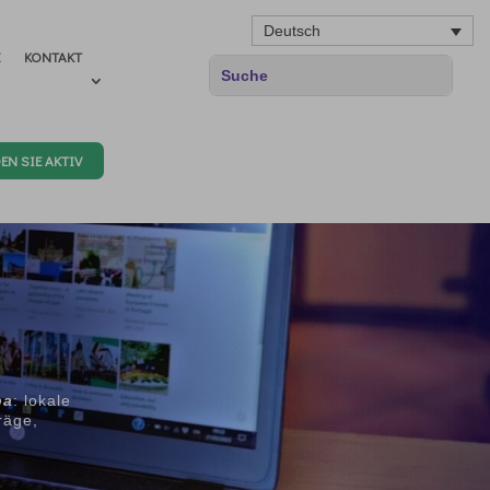
Deutsch
E
KONTAKT
EN SIE AKTIV
pa
: lokale
räge,