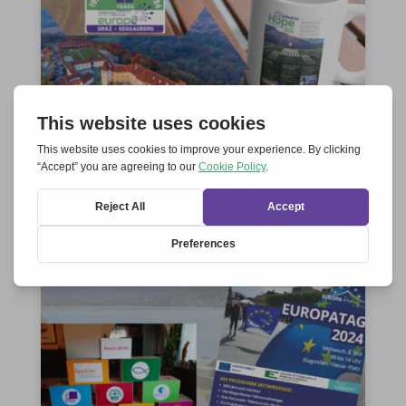
Called to Hope
Koni Brand
Juni 26, 2024

