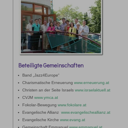
Beteiligte Gemeinschaften
Band „Jazz4Europe“
Charismatische Erneuerung
www.erneuerung.at
Christen an der Seite Israels
www.israelaktuell.at
CVJM
www.ymca.at
Fokolar-Bewegung
www.fokolare.at
Evangelische Allianz
www.evangelischeallianz.at
Evangelische Kirche
www.evang.at
Gemeinschaft Emmanuel
www.emmanuel.at