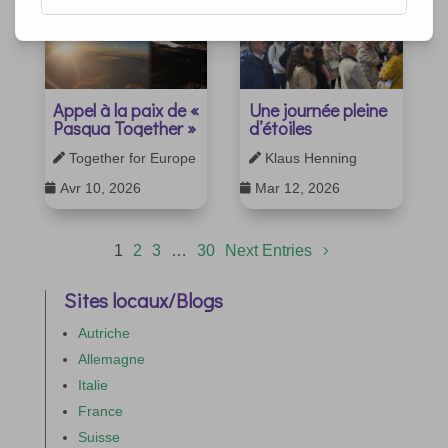
Appel à la paix de «
Une journée pleine
Pasqua Together »
d’étoiles
Together for Europe
Klaus Henning


Avr 10, 2026
Mar 12, 2026


1
2
3
…
30
Next Entries
Sites locaux/Blogs
Autriche
Allemagne
Italie
France
Suisse