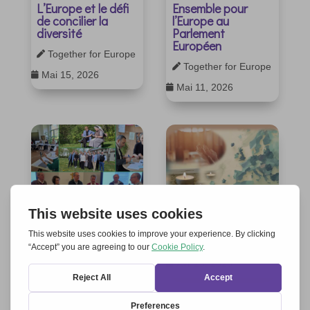
L’Europe et le défi
Ensemble pour
de concilier la
l’Europe au
diversité
Parlement
Européen
Together for Europe

Together for Europe

Mai 15, 2026

Mai 11, 2026

Continuité et avenir
Une prière pour
l’Europe
Beatriz Lauenroth

Together for Europe

Avr 24, 2026

Avr 23, 2026
