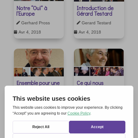
Notre “Oui” à
Introduction de
l’Europe
Gérard Testard
Gerhard Pross
Gerard Testard


Avr 4, 2018
Avr 4, 2018


Ensemble pour une
Ce qui nous
Europe ouverte et
distingue
philanthropique
Chiara Lubich

Matthias Leineweber

Avr 4, 2018

Avr 4, 2018
