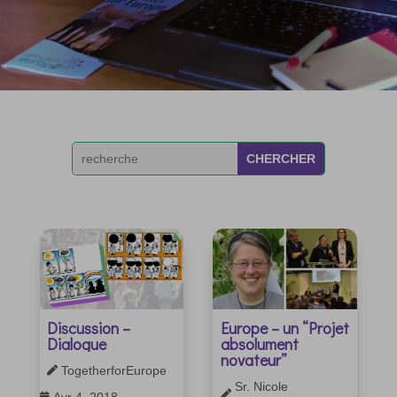
Discussion –
Europe – un “Projet
Dialogue
absolument
novateur”
TogetherforEurope

Sr. Nicole

Avr 4, 2018
