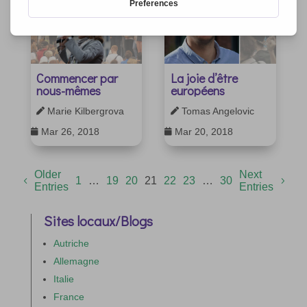
Commencer par
La joie d’être
nous-mêmes
européens
Marie Kilbergrova
Tomas Angelovic


Mar 26, 2018
Mar 20, 2018


Older
Next
1
…
19
20
21
22
23
…
30
Entries
Entries
Sites locaux/Blogs
Autriche
Allemagne
Italie
France