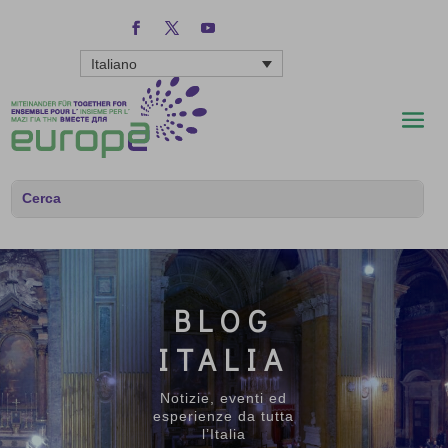
Italiano
BLOG
ITALIA
Notizie, eventi ed
esperienze da tutta
l’Italia