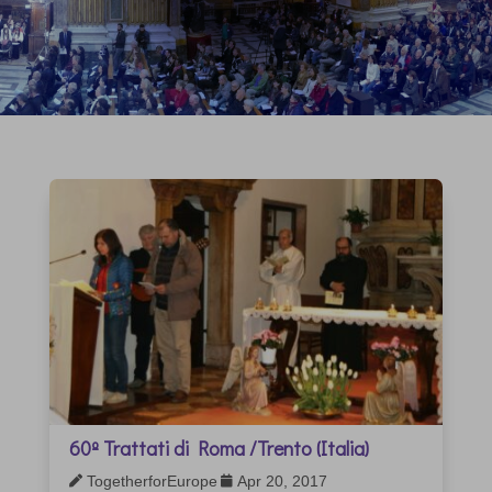
60º Trattati di Roma /Trento (Italia)
TogetherforEurope
Apr 20, 2017

