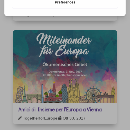
555 anni!
TogetherforEurope
Nov 9, 2017


Amici di Insieme per l’Europa a Vienna
TogetherforEurope
Ott 30, 2017

