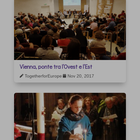
Vienna, ponte tra l’Ovest e l’Est
TogetherforEurope
Nov 20, 2017

