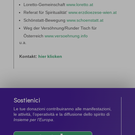
Loretto-Gemeinschaft
www.loretto.at
Referat für Spiritualität‘
www.erzdioezese-wien.at
Schönstatt-Bewegung
www.schoenstatt.at
Weg der Versöhnung/Runder Tisch für
Österreich
www.versoehnung.info
u.a.
Kontakt:
hier klicken
Sostienici
Le tue donazioni contribuiranno alle manifestazioni,
le attività, l’operatività e la diffusione dello spirito di
Insieme per l’Europa
.