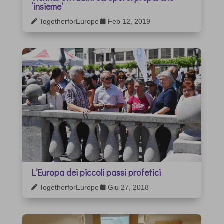
‘insieme’
TogetherforEurope
Feb 12, 2019


L’Europa dei piccoli passi profetici
TogetherforEurope
Giu 27, 2018

