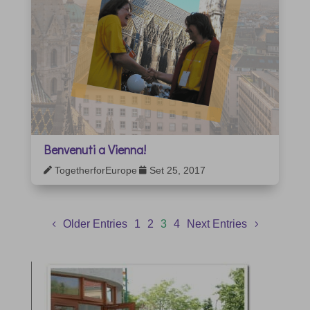
Benvenuti a Vienna!
TogetherforEurope
Set 25, 2017


Older Entries
1
2
3
4
Next Entries