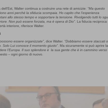
 dell’Est, Walter continua a costruire una rete di amicizie:
“Ma questo
iono anni perché la sfiducia scompaia. Ho capito che l’esperienza
lontani allo stesso tempo e sopportare la tensione. Rivolgendo tutti lo sg
riore. Non può essere forzata, ma è opera di Dio”
. La fiducia reciproca
rtà interiore, riferisce Walter.
i
 possono essere organizzate”
, dice Walter.
“Dobbiamo essere staccati o
o. Solo Lui conosce il momento giusto”
. Ma sicuramente si può aprire l
ndere l’Europa. Il suo splendore è la sua gente che è in cammino verso 
uesto – ogni giorno di nuovo.