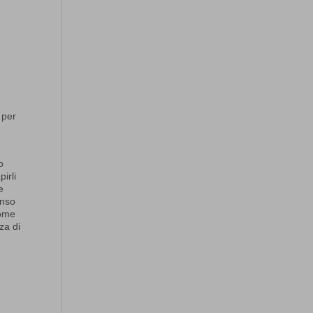
 per
o
irli
e
enso
come
za di