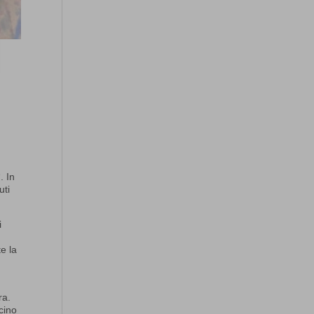
“. In
uti
i
e la
ra.
cino