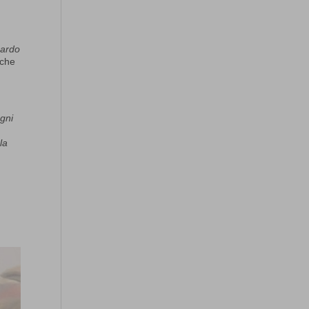
uardo
 che
gni
a
la