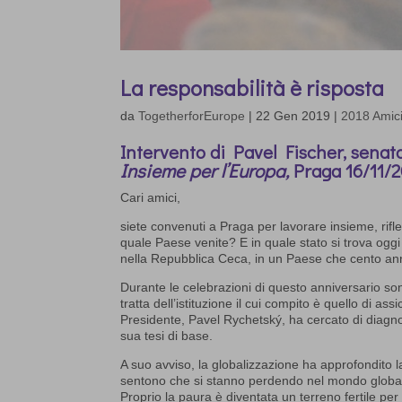
La responsabilità è risposta
da
TogetherforEurope
|
22 Gen 2019
|
2018 Amic
Intervento di Pavel Fischer, senato
Insieme per l’Europa,
Praga 16/11/2
Cari amici,
siete convenuti a Praga per lavorare insieme, rif
quale Paese venite? E in quale stato si trova oggi
nella Repubblica Ceca, in un Paese che cento anni
Durante le celebrazioni di questo anniversario son
tratta dell’istituzione il cui compito è quello di as
Presidente, Pavel Rychetský, ha cercato di diagnos
sua tesi di base.
A suo avviso, la globalizzazione ha approfondito 
sentono che si stanno perdendo nel mondo globale. 
Proprio la paura è diventata un terreno fertile pe