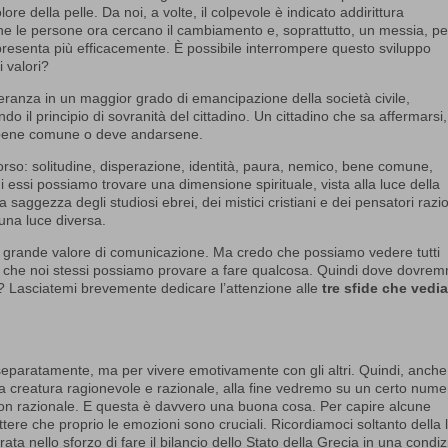
re della pelle. Da noi, a volte, il colpevole è indicato addirittura
one le persone ora cercano il cambiamento e, soprattutto, un messia, p
ppresenta più efficacemente. È possibile interrompere questo sviluppo
 valori?
peranza in un maggior grado di emancipazione della società civile,
ndo il principio di sovranità del cittadino. Un cittadino che sa affermarsi,
il bene comune o deve andarsene.
corso: solitudine, disperazione, identità, paura, nemico, bene comune,
di essi possiamo trovare una dimensione spirituale, vista alla luce della
saggezza degli studiosi ebrei, dei mistici cristiani e dei pensatori razio
una luce diversa.
 un grande valore di comunicazione. Ma credo che possiamo vedere tutti
 e che noi stessi possiamo provare a fare qualcosa. Quindi dove dovre
e? Lasciatemi brevemente dedicare l’attenzione alle
tre sfide che ved
separatamente, ma per vivere emotivamente con gli altri. Quindi, anche
 creatura ragionevole e razionale, alla fine vedremo su un certo nume
n razionale. E questa è davvero una buona cosa. Per capire alcune
ere che proprio le emozioni sono cruciali. Ricordiamoci soltanto della l
rata nello sforzo di fare il bilancio dello Stato della Grecia in una condi