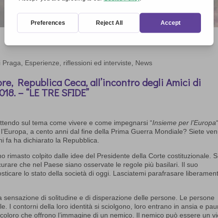
i Praga
,
Esperienze, riflessioni ed interviste
,
News
re, Republica Ceca, all’incontro degli Amici di
018. – “LE TRE SFIDE”
lettendo sul tema come vivere e come impegnarsi “
Insieme per l’Europa
 l’Europa, a cento anni dal fine della Prima Guerra Mondiale? Siete ven
 fa ha dichiarato la Repubblica.
o rimasto colpito dalle idee del Presidente della Corte costituzionale. S
sicurare che nel Paese siano osservate le regole più basilari. Il suo
ticare lo stato della società di oggi. Lasciatemi parafrasare liberament
la sensazione di solitudine e di disperazione delle persone. Le persone
I contorni della loro identità si sciolgono, loro entrano in ansia e pau
r coloro che offrono l’immagine di un nemico. Il nemico può essere un vi