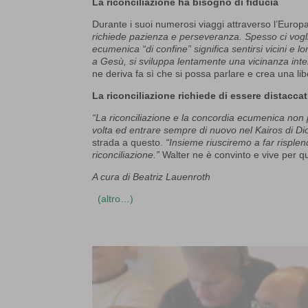
La riconciliazione ha bisogno di fiducia
Durante i suoi numerosi viaggi attraverso l’Europa
richiede pazienza e perseveranza. Spesso ci vogl
ecumenica “di confine” significa sentirsi vicini e 
a Gesù, si sviluppa lentamente una vicinanza inte
ne deriva fa sì che si possa parlare e crea una libe
La riconciliazione richiede di essere distaccat
“La riconciliazione e la concordia ecumenica non
volta ed entrare sempre di nuovo nel Kairos di Di
strada a questo.
“Insieme riusciremo a far risple
riconciliazione.”
Walter ne è convinto e vive per q
A cura di Beatriz Lauenroth
(altro…)