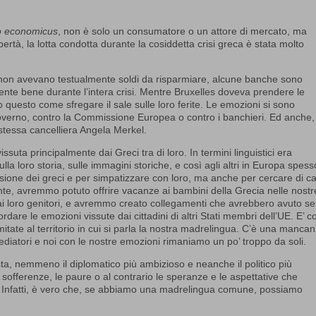
 economicus
, non è solo un consumatore o un attore di mercato, ma
bertà, la lotta condotta durante la cosiddetta crisi greca è stata molto
 e non avevano testualmente soldi da risparmiare, alcune banche sono
ente bene durante l’intera crisi. Mentre Bruxelles doveva prendere le
to questo come sfregare il sale sulle loro ferite. Le emozioni si sono
l governo, contro la Commissione Europea o contro i banchieri. Ed anche,
stessa cancelliera Angela Merkel.
uta principalmente dai Greci tra di loro. In termini linguistici era
ulla loro storia, sulle immagini storiche, e così agli altri in Europa spess
one dei greci e per simpatizzare con loro, ma anche per cercare di cap
ente, avremmo potuto offrire vacanze ai bambini della Grecia nelle nostr
 loro genitori, e avremmo creato collegamenti che avrebbero avuto s
dare le emozioni vissute dai cittadini di altri Stati membri dell’UE. E’ 
imitate al territorio in cui si parla la nostra madrelingua. C’è una mancan
iatori e noi con le nostre emozioni rimaniamo un po’ troppo da soli.
ista, nemmeno il diplomatico più ambizioso e neanche il politico più
 sofferenze, le paure o al contrario le speranze e le aspettative che
. Infatti, è vero che, se abbiamo una madrelingua comune, possiamo