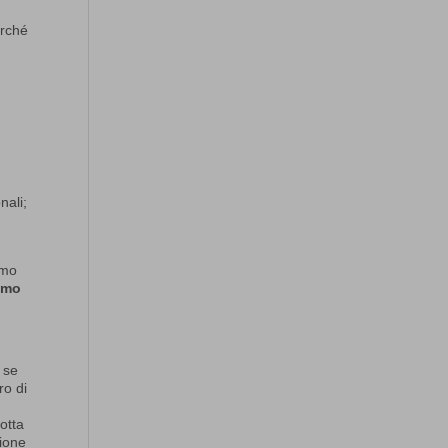
erché
nali;
mmo
iamo
 se
ro di
otta
zione