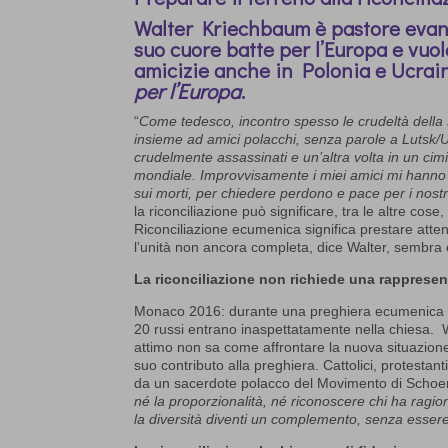
Walter Kriechbaum è pastore evang
suo cuore batte per l’Europa e vuol
amicizie anche in Polonia e Ucrai
per l’Europa
.
“
Come tedesco, incontro spesso le crudeltà della s
insieme ad amici polacchi, senza parole a Lutsk/U
crudelmente assassinati e un’altra volta in un cim
mondiale. Improvvisamente i miei amici mi hann
sui morti, per chiedere perdono e pace per i nostr
la riconciliazione può significare, tra le altre cose, 
Riconciliazione ecumenica significa prestare attenzi
l’unità non ancora completa, dice Walter, sembra 
La riconciliazione non richiede una rapprese
Monaco 2016: durante una preghiera ecumenica pe
20 russi entrano inaspettatamente nella chiesa. 
attimo non sa come affrontare la nuova situazione.
suo contributo alla preghiera. Cattolici, protestan
da un sacerdote polacco del Movimento di Schoen
né la proporzionalità, né riconoscere chi ha ragio
la diversità diventi un complemento, senza essere