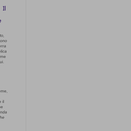
 Il
e
to,
rono
erra
lica
ieme
ui.
ieme,
 il
ne
anda
che