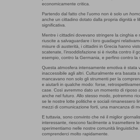
economicamente critica.
Partendo dal fatto che l’uomo non è solo un
homo
anche un cittadino dotato dalla propria dignità e li
significativa.
Mentre i cittadini dovevano stringere la cinghia
riuscite a salvaguardare i loro guadagni relativam
misure di austerità, i cittadini in Grecia hanno vis
scatenate, l’insoddisfazione si è rivolta contro i
esempio, contro la Germania, e perfino contro la 
Questa atmosfera intensamente emotiva è stata viss
inaccessibile agli altri. Culturalmente era basata s
mancavano non solo gli strumenti per la comprensi
e aiutarli in qualche modo: forse, retrospettivam
case. Così avremmo dato un momento di riposo ai
anche nel futuro. Allo stesso modo, potremmo ricor
se le nostre lotte politiche e sociali rimanessero l
mezzi di comunicazione forti, una mancanza di med
E tuttavia, sono convinto che né il miglior giornal
interessante, riescono facilmente a trasmettere le
sperimentiamo nelle nostre comunità linguistiche
comprenderci molto rapidamente.