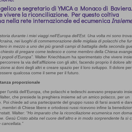
elico e segretario di YMCA a Monaco di Baviera.
e vivere la riconciliazione. Per questo coltiva
na nella rete internazionale ed ecumenica
Insiem
toria durante i miei viaggi nell’Europa dell’Est. Una volta mi sono trova
craina, nei luoghi di commemorazione delle migliaia di polacchi che fu
itero in mezzo a uno dei più grandi campi di battaglia della seconda gu
o chiesto di pregare come tedesco e come membro della Chiesa evange
i popoli d’Europa”.
Walter Kriechbaum ha sperimentato che vivere ins
percorrere la via dell’afflizione con gli altri, facendo proprio il dolore altr
one ai doni degli altri e creare spazio per il loro sviluppo. Il dolore per
essere qualcosa come il seme per il futuro.
ntanza proporzionale
r l’unità dell’Europa, che polacchi e tedeschi avevano preparato ins
Walter, che presiede la preghiera insieme ad un amico polacco, per un
 Poi chiede ad una partecipante del gruppo russo di farsi avanti e dare
ti, membri di Chiese libere e ortodossi russi ricevono infine la benedizio
statt. Walter:
“Ho imparato che la riconciliazione ecumenica non dom
ne. Gesù Cristo abita nel cuore dell’altro e in modo sorprendente fa sì 
 cancellata.”