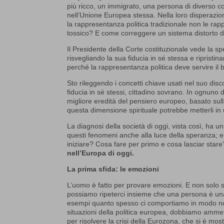
più ricco, un immigrato, una persona di diverso colo
nell’Unione Europea stessa. Nella loro disperazi
la rappresentanza politica tradizionale non le ra
tossico? E come correggere un sistema distorto di
Il Presidente della Corte costituzionale vede la s
risvegliando la sua fiducia in sé stessa e ripristina
perché la rappresentanza politica deve servire 
Sto rileggendo i concetti chiave usati nel suo dis
fiducia in sé stessi, cittadino sovrano. In ognuno 
migliore eredità del pensiero europeo, basato sulla 
questa dimensione spirituale potrebbe metterli in 
La diagnosi della società di oggi, vista così, ha
questi fenomeni anche alla luce della speranza;
iniziare? Cosa fare per primo e cosa lasciar star
nell’Europa di oggi.
La prima sfida: le emozioni
L’uomo è fatto per provare emozioni. E non solo 
possiamo ripeterci insieme che una persona è una
esempi quanto spesso ci comportiamo in modo no
situazioni della politica europea, dobbiamo ammett
per risolvere la crisi della Eurozona, che si è most