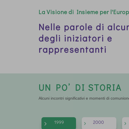
CVJM München
La Visione di Insieme per l'Euro
“Nel nostro Insieme portiamo Gesù alle persone. Negli sconvolgiment
dipendiamo dalla sua vicinanza. In tutte le ferite e le fratture, cerch
vicinanza. Il Patto di amore reciproco che stringiamo per amore di Gesù 
Nelle parole di alcu
di Insieme per l’Europa”.
degli iniziatori e
rappresentanti
UN PO’ DI STORIA
Alcuni incontri significativi e momenti di comuni
1999
2000
5
5
5