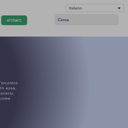
Italiano
ATTÌVATI
’incontro
 In essa,
oscersi,
e come