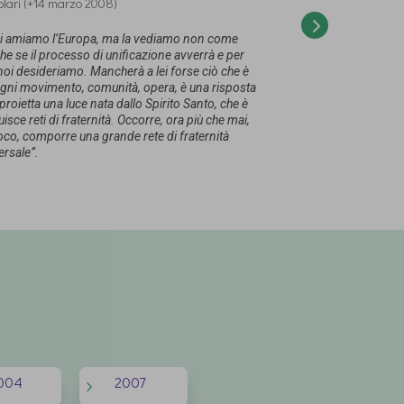
lari (+14 marzo 2008)
“Ciò che abbia
questo vorrei d
che da tempo s
nata una rete e
oi amiamo l’Europa, ma la vediamo non come
e se il processo di unificazione avverrà e per
noi desideriamo. Mancherà a lei forse ciò che è
 “Ogni movimento, comunità, opera, è una risposta
proietta una luce nata dallo Spirito Santo, che è
uisce reti di fraternità. Occorre, ora più che mai,
roco, comporre una grande rete di fraternità
ersale”.
004
2007
5