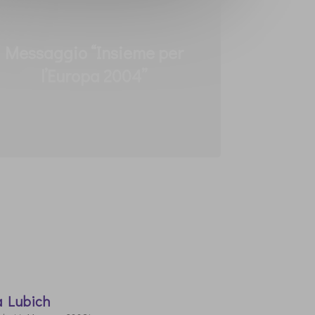
Messaggio “Insieme per
l’Europa 2004”
a Lubich