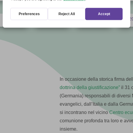
2012
2016
2017
2
5
5
5
In occasione della storica firma de
dottrina della giustificazione”
il 31 
(Germania) responsabili di diversi 
evangelici, dall’Italia e dalla Ger
si incontrano nel vicino
Centro ecu
comunione profonda tra loro e avve
insieme.