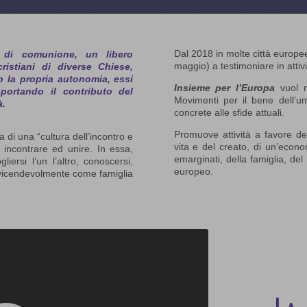
Dal 2018 in molte città europee
i comunione, un libero
maggio) a testimoniare in attivi
istiani di diverse Chiese,
o la propria autonomia, essi
Insieme per l’Europa
vuol m
portando il contributo del
Movimenti per il bene dell’uma
à.
concrete alle sfide attuali.
Promuove attività a favore dell
 di una “cultura dell’incontro e
vita e del creato, di un’econo
 incontrare ed unire. In essa,
emarginati, della famiglia, del
ersi l’un l’altro, conoscersi,
europeo.
i vicendevolmente come famiglia
La 