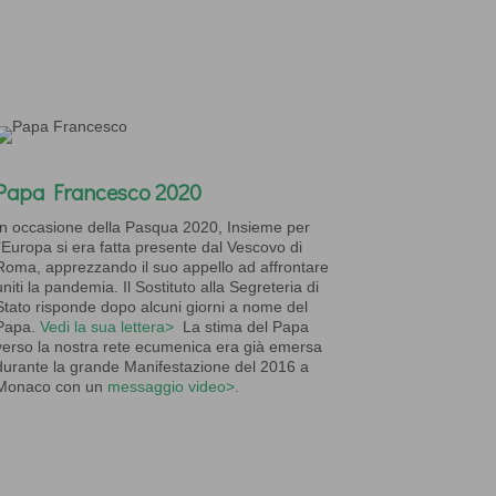
Papa Francesco 2020
In occasione della Pasqua 2020, Insieme per
l’Europa si era fatta presente dal Vescovo di
Roma, apprezzando il suo appello ad affrontare
uniti la pandemia. Il Sostituto alla Segreteria di
Stato risponde dopo alcuni giorni a nome del
Papa.
Vedi la sua lettera>
La stima del Papa
verso la nostra rete ecumenica era già emersa
durante la grande Manifestazione del 2016 a
Monaco con un
messaggio video>.