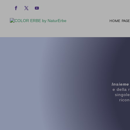
HOME PAGE
Insieme
e della 
singole
ricon