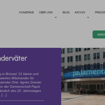
HOMEPAGE
ÜBER UNS
BLOG
ARCHIV
PRESS
WERD
nderväter
 in Brüssel. 51 kleine und
werkes Miteinander für
tender Orte. Agnès Grenier
 von der Gemeinschaft Papst
lässlich des 20. Jahrestages
, […]