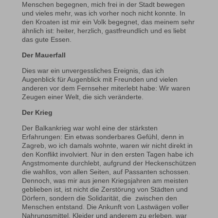
Menschen begegnen, mich frei in der Stadt bewegen
und vieles mehr, was ich vorher noch nicht konnte. In
den Kroaten ist mir ein Volk begegnet, das meinem sehr
ähnlich ist: heiter, herzlich, gastfreundlich und es liebt
das gute Essen.
Der Mauerfall
Dies war ein unvergessliches Ereignis, das ich
Augenblick für Augenblick mit Freunden und vielen
anderen vor dem Fernseher miterlebt habe: Wir waren
Zeugen einer Welt, die sich veränderte.
Der Krieg
Der Balkankrieg war wohl eine der stärksten
Erfahrungen: Ein etwas sonderbares Gefühl, denn in
Zagreb, wo ich damals wohnte, waren wir nicht direkt in
den Konflikt involviert. Nur in den ersten Tagen habe ich
Angstmomente durchlebt, aufgrund der Heckenschützen
die wahllos, von allen Seiten, auf Passanten schossen.
Dennoch, was mir aus jenen Kriegsjahren am meisten
geblieben ist, ist nicht die Zerstörung von Städten und
Dörfern, sondern die Solidarität, die zwischen den
Menschen entstand. Die Ankunft von Lastwägen voller
Nahrungsmittel, Kleider und anderem zu erleben, war