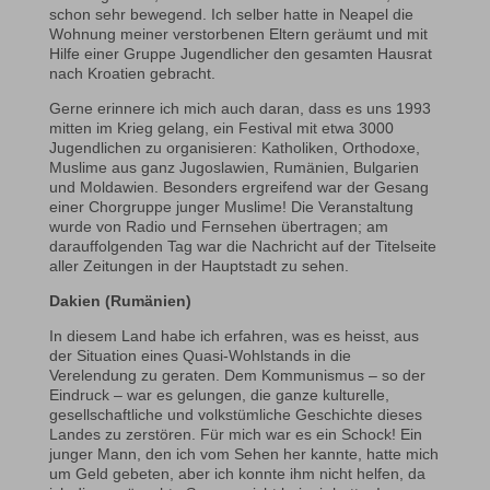
schon sehr bewegend. Ich selber hatte in Neapel die
Wohnung meiner verstorbenen Eltern geräumt und mit
Hilfe einer Gruppe Jugendlicher den gesamten Hausrat
nach Kroatien gebracht.
Gerne erinnere ich mich auch daran, dass es uns 1993
mitten im Krieg gelang, ein Festival mit etwa 3000
Jugendlichen zu organisieren: Katholiken, Orthodoxe,
Muslime aus ganz Jugoslawien, Rumänien, Bulgarien
und Moldawien. Besonders ergreifend war der Gesang
einer Chorgruppe junger Muslime! Die Veranstaltung
wurde von Radio und Fernsehen übertragen; am
darauffolgenden Tag war die Nachricht auf der Titelseite
aller Zeitungen in der Hauptstadt zu sehen.
Dakien (Rumänien)
In diesem Land habe ich erfahren, was es heisst, aus
der Situation eines Quasi-Wohlstands in die
Verelendung zu geraten. Dem Kommunismus – so der
Eindruck – war es gelungen, die ganze kulturelle,
gesellschaftliche und volkstümliche Geschichte dieses
Landes zu zerstören. Für mich war es ein Schock! Ein
junger Mann, den ich vom Sehen her kannte, hatte mich
um Geld gebeten, aber ich konnte ihm nicht helfen, da