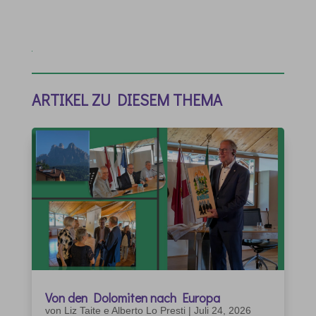
ARTIKEL ZU DIESEM THEMA
Von den Dolomiten nach Europa
von
Liz Taite e Alberto Lo Presti
|
Juli 24, 2026