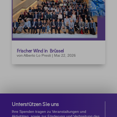
Frischer Wind in Brüssel
von
Alberto Lo Presti
|
Mai 22, 2026
Unterstützen Sie uns
Ihre Spenden tragen zu Veranstaltungen und
Aktivitäten, sowie zur Förderung und Verbreitung des