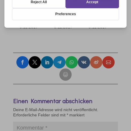
Empfang nach
Empfang nach
Empfang nach
dem
dem
dem
Oekumenischen
Oekumenischen
Oekumenischen
Gebet Wien
Gebet Wien
Gebet Wien
9.11.2017
9.11.2017
9.11.2017
Einen Kommentar abschicken
Deine E-Mail-Adresse wird nicht veröffentlicht.
Erforderliche Felder sind mit
*
markiert