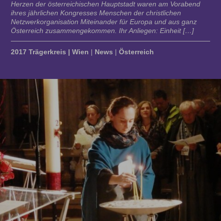
Herzen der österreichischen Hauptstadt waren am Vorabend
ihres jährlichen Kongresses Menschen der christlichen
Netzwerkorganisation Miteinander für Europa und aus ganz
Österreich zusammengekommen. Ihr Anliegen: Einheit […]
2017 Trägerkreis | Wien
|
News
|
Österreich