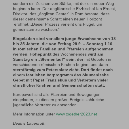
sondern ein Zeichen von Stärke, mit der ein neuer Weg
beginnen kann. Der anglikanische Erzbischof Ian Ernest,
Direktor des „Anglican Center“ in Rom betonte, dass
dieser gemeinsame Schritt einen neuen Horizont
eröffnet. „Dieser Prozess verleiht uns Flügel, um
gemeinsam zu wachsen.“
Eingeladen sind vor allem junge Erwachsene von 18
bis 35 Jahren, die von Freitag 29.9. – Sonntag 1.10.
in römischen Familien und Pfarreien aufgenommen
werden.
Höhepunkt
des Wochenendes
wird am
Samstag ein „Sternenlauf“ sein,
der
mit Gebeten in
verschiedenen römischen Kirchen beginnt und dann
sternförmig zum Petersplatz zieht. Dort findet nach
einem festlichen Vorprogramm das ökumenische
Gebet mit Papst Franziskus und Vertretern vieler
christlicher Kirchen und Gemeinschaften statt.
Europaweit sind alle Pfarreien und Bewegungen
eingeladen, zu diesem großen Ereignis zahlreiche
jugendliche Vertreter zu entsenden.
Mehr Information unter
www.together2023.net
Beatriz Lauenroth