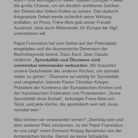
die große Chance, um ein deutlich sichtbares Zeichen
der Einheit des Volkes Gottes zu setzen. Das dadurch
freigesetzte Gebet werde sicherlich seine Wirkung
entfalten, so Pross. Frère Alois gab seiner Freude
Ausdruck, dass auch
Miteinander für Europa
die Vigil
unterstützen will.
Papst Franziskus hat zum Gebet auf den Petersplatz
eingeladen und die ökumenische Dimension der
Bischofssynode betont. Dazu Kard. Jean Claude
Hollerich: „
Synodalität und Ökumene sind
untrennbar miteinander verbunden.
Wir brauchen
unsere Geschwister der anderen Kirchen, um synodal
weiter zu gehen.“ Ökumene sei wichtig für Synodalität
und umgekehrt, betonte Pastor Christian Krieger,
Präsident der Konferenz der Europäischen Kirchen und
der französischen Föderation von Protestanten. „Keine
Synodalität ohne Einheit“, befestigte Frère Alois von
Taizé „und jede Kirche, die apostolisch sein will, muss
synodal sein.“
Was können wir voneinander lernen? „Demütig sein und
dem anderen Platz einräumen, so wie Papst Franziskus
es uns zeigt“ meint Eminenz Khajag Barsamian von der
Armenischen Kirche. Demut sei keine Schwäche,