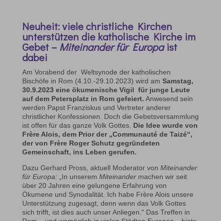
Neuheit: viele christliche Kirchen
unterstützen die katholische Kirche im
Gebet –
Miteinander für Europa
ist
dabei
Am Vorabend der Weltsynode der katholischen
Bischöfe in Rom (4.10.-29.10.2023) wird am
Samstag,
30.9.2023 eine ökumenische Vigil für junge Leute
auf dem Petersplatz in Rom gefeiert.
Anwesend sein
werden Papst Franziskus und Vertreter anderer
christlicher Konfessionen. Doch die Gebetsversammlung
ist offen für das ganze Volk Gottes.
Die Idee wurde von
Frère Alois, dem Prior der „Communauté de Taizé“,
der von Frère Roger Schutz gegründeten
Gemeinschaft, ins Leben gerufen.
Dazu Gerhard Pross, aktuell Moderator von
Miteinander
für Europa:
„In unserem
Miteinander
machen wir seit
über 20 Jahren eine gelungene Erfahrung von
Ökumene und Synodalität. Ich habe Frère Alois unsere
Unterstützung zugesagt, denn wenn das Volk Gottes
sich trifft, ist dies auch unser Anliegen.“ Das Treffen in
Rom – und womöglich in vielen Städten Europas – biete