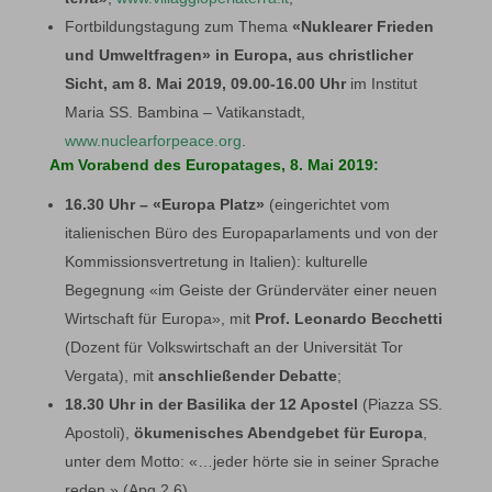
Fortbildungstagung zum Thema
«Nuklearer Frieden
und Umweltfragen» in Europa, aus christlicher
Sicht, am 8. Mai 2019, 09.00-16.00 Uhr
im Institut
Maria SS. Bambina – Vatikanstadt,
www.nuclearforpeace.org
.
Am Vorabend des Europatages, 8. Mai 2019:
16.30 Uhr –
«Europa Platz»
(eingerichtet vom
italienischen Büro des Europaparlaments und von der
Kommissionsvertretung in Italien): kulturelle
Begegnung «im Geiste der Gründerväter einer neuen
Wirtschaft für Europa», mit
Prof. Leonardo Becchetti
(Dozent für Volkswirtschaft an der Universität Tor
Vergata), mit
anschließender Debatte
;
18.30 Uhr in der Basilika der 12 Apostel
(Piazza SS.
Apostoli),
ökumenisches Abendgebet für Europa
,
unter dem Motto: «…jeder hörte sie in seiner Sprache
reden.» (Apg 2,6)