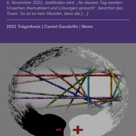
6. November 2021, stattfinden wird. „An diesem Tag werden
Ursachen thematisiert und Lösungen gesucht“, berichtet das
Team. So ist es kein Wunder, dass die […]
2021 Trägerkreis | Castel Gandolfo
|
News