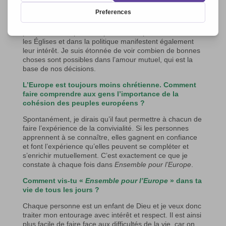
assister à la réunion. Ceux qui souhaitent connaître
notre réseau sont également invités ; nous sommes
surpris par les nombreuses réactions positives. Des
personnes occupant des postes à responsabilité dans
les Églises et dans la politique manifestent également
leur intérêt. Je suis étonnée de voir combien de bonnes
choses sont possibles dans l’amour mutuel, qui est la
base de nos décisions.
L’Europe est toujours moins chrétienne. Comment
faire comprendre aux gens l’importance de la
cohésion des peuples européens ?
Spontanément, je dirais qu’il faut permettre à chacun de
faire l’expérience de la convivialité. Si les personnes
apprennent à se connaître, elles gagnent en confiance
et font l’expérience qu’elles peuvent se compléter et
s’enrichir mutuellement. C’est exactement ce que je
constate à chaque fois dans
Ensemble pour l’Europe
.
Comment vis-tu «
Ensemble pour l’Europe
» dans ta
vie de tous les jours ?
Chaque personne est un enfant de Dieu et je veux donc
traiter mon entourage avec intérêt et respect. Il est ainsi
plus facile de faire face aux difficultés de la vie, car on