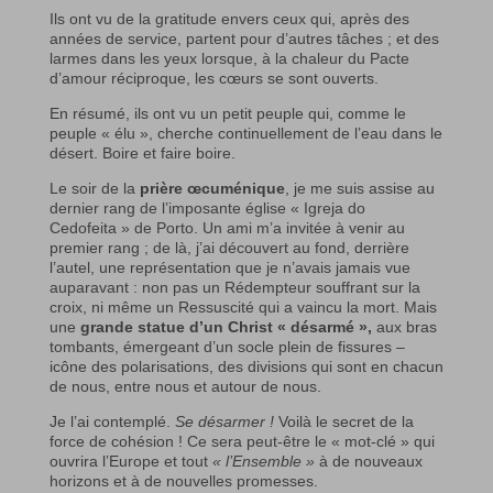
Ils ont vu de la gratitude envers ceux qui, après des
années de service, partent pour d’autres tâches ; et des
larmes dans les yeux lorsque, à la chaleur du Pacte
d’amour réciproque, les cœurs se sont ouverts.
En résumé, ils ont vu un petit peuple qui, comme le
peuple « élu », cherche continuellement de l’eau dans le
désert. Boire et faire boire.
Le soir de la
prière œcuménique
, je me suis assise au
dernier rang de l’imposante église « Igreja do
Cedofeita » de Porto. Un ami m’a invitée à venir au
premier rang ; de là, j’ai découvert au fond, derrière
l’autel, une représentation que je n’avais jamais vue
auparavant : non pas un Rédempteur souffrant sur la
croix, ni même un Ressuscité qui a vaincu la mort. Mais
une
grande statue d’un Christ « désarmé »,
aux bras
tombants, émergeant d’un socle plein de fissures –
icône des polarisations, des divisions qui sont en chacun
de nous, entre nous et autour de nous.
Je l’ai contemplé.
Se désarmer !
Voilà le secret de la
force de cohésion ! Ce sera peut-être le « mot-clé » qui
ouvrira l’Europe et tout
« l’Ensemble »
à de nouveaux
horizons et à de nouvelles promesses.