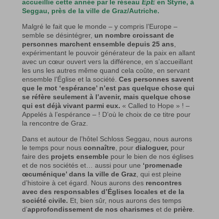
accueillie cette année par le réseau
EpE
en Styrie, à
Seggau, près de la ville de Graz/Autriche.
Malgré le fait que le monde – y compris l’Europe –
semble se désintégrer,
un nombre croissant de
personnes marchent ensemble depuis 25 ans
,
expérimentant le pouvoir générateur de la paix en allant
avec un cœur ouvert vers la différence, en s’accueillant
les uns les autres même quand cela coûte, en servant
ensemble l’Église et la société.
Ces personnes savent
que le mot ‘espérance’ n’est pas quelque chose qui
se réfère seulement à l’avenir, mais quelque chose
qui est déjà vivant parmi eux.
« Called to Hope » ! –
Appelés à l’espérance – ! D’où le choix de ce titre pour
la rencontre de Graz.
Dans et autour de l’hôtel Schloss Seggau, nous aurons
le temps pour nous
connaître
, pour
dialoguer,
pour
faire des
projets ensemble
pour le bien de nos églises
et de nos sociétés et… aussi pour une
‘promenade
œcuménique’ dans la ville de Graz
, qui est pleine
d’histoire à cet égard. Nous aurons des
rencontres
avec des responsables d’Églises locales et de la
société civile.
Et, bien sûr, nous aurons des temps
d’
approfondissement de nos charismes
et de
prière
.