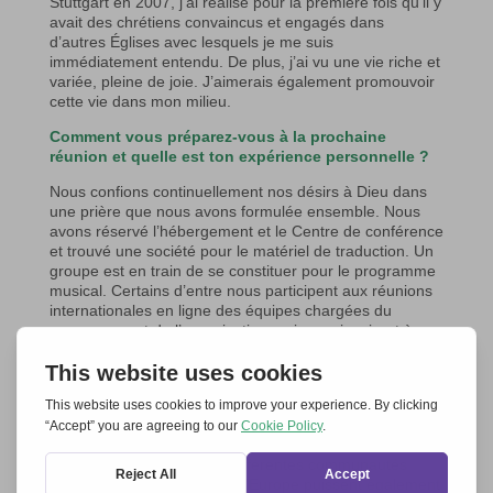
Stuttgart en 2007, j’ai réalisé pour la première fois qu’il y
avait des chrétiens convaincus et engagés dans
d’autres Églises avec lesquels je me suis
immédiatement entendu. De plus, j’ai vu une vie riche et
variée, pleine de joie. J’aimerais également promouvoir
cette vie dans mon milieu.
Comment vous préparez-vous à la prochaine
réunion et quelle est ton expérience personnelle ?
Nous confions continuellement nos désirs à Dieu dans
une prière que nous avons formulée ensemble. Nous
avons réservé l’hébergement et le Centre de conférence
et trouvé une société pour le matériel de traduction. Un
groupe est en train de se constituer pour le programme
musical. Certains d’entre nous participent aux réunions
internationales en ligne des équipes chargées du
programme et de l’organisation, qui nous inspirent à
chaque fois. Pour limiter les coûts, nous recherchons
des sponsors ; nous en avons déjà trouvé quelques-
uns.
Nous sommes très heureux que, outre les
sympathisants d’
Ensemble pour l’Europe
, nos amis qui
se soucient de l’unité des différentes communautés
chrétiennes et de l’unité de l’Europe puissent également