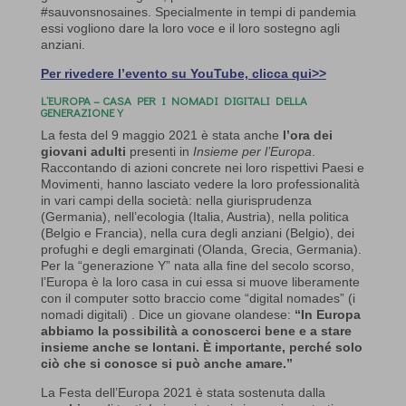
#sauvonsnosaines. Specialmente in tempi di pandemia
essi vogliono dare la loro voce e il loro sostegno agli
anziani.
Per rivedere l’evento su YouTube, clicca qui>>
L’EUROPA – CASA PER I NOMADI DIGITALI DELLA
GENERAZIONE Y
La festa del 9 maggio 2021 è stata anche
l’ora dei
giovani
adulti
presenti in
Insieme per l’Europa
.
Raccontando di azioni concrete nei loro rispettivi Paesi e
Movimenti, hanno lasciato vedere la loro professionalità
in vari campi della società: nella giurisprudenza
(Germania), nell’ecologia (Italia, Austria), nella politica
(Belgio e Francia), nella cura degli anziani (Belgio), dei
profughi e degli emarginati (Olanda, Grecia, Germania).
Per la “generazione Y” nata alla fine del secolo scorso,
l’Europa è la loro casa in cui essa si muove liberamente
con il computer sotto braccio come “digital nomades” (i
nomadi digitali) . Dice un giovane olandese:
“In Europa
abbiamo la possibilità a conoscerci bene e a stare
insieme anche se lontani. È importante, perché solo
ciò che si conosce si può anche amare.”
La Festa dell’Europa 2021 è stata sostenuta dalla