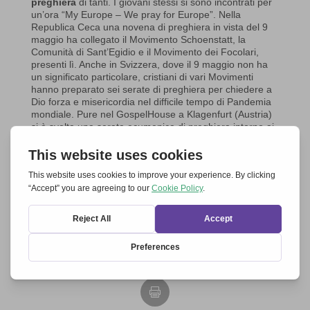
preghiera
di tanti. I giovani stessi si sono incontrati per
un’ora “My Europe – We pray for Europe”. Nella
Republica Ceca una novena di preghiera in vista del 9
maggio ha collegato il Movimento Schoenstatt, la
Comunità di Sant’Egidio e il Movimento dei Focolari,
presenti lì. Anche in Svizzera, dove il 9 maggio non ha
un significato particolare, cristiani di vari Movimenti
hanno preparato sei serate di preghiera per chiedere a
Dio forza e misericordia nel difficile tempo di Pandemia
mondiale. Pure nel GospelHouse a Klagenfurt (Austria)
si è svolta una serata ecumenica di preghiera intorno ai
“7 SÌ”.
Beatriz Lauenroth
Foto: Ursula Haaf (©Together for Europe)