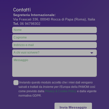
Contatti
Segreteria Internazionale:
Via Frascati 336, 00040 Rocca di Papa (Roma), Italia
Tel.
06 94798302
Leave
this
field
blank
Inviando questo modulo accetto che i miei dati vengano
salvati e trattati da
Insieme per l'Europa
della PAMOM così
come previsto dalla
Privacy & Cookie Policy
e dalla vigente
normativa GDPR.
Invia Messaggio