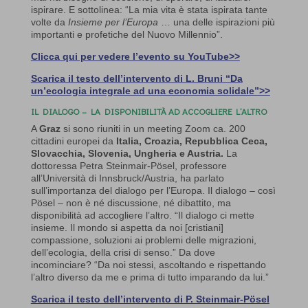
ispirare. E sottolinea: “La mia vita è stata ispirata tante
volte da
Insieme per l’Europa
… una delle ispirazioni più
importanti e profetiche del Nuovo Millennio”.
Clicca qui per vedere l’evento su YouTube>>
Scarica il testo dell’intervento di L. Bruni “Da
un’ecologia integrale ad una economia solidale”>>
IL DIALOGO – LA DISPONIBILITÀ AD ACCOGLIERE L’ALTRO
A
Graz
si sono riuniti in un meeting Zoom ca. 200
cittadini europei da
Italia, Croazia, Repubblica Ceca,
Slovacchia, Slovenia, Ungheria e Austria.
La
dottoressa Petra Steinmair-Pösel, professore
all’Università di Innsbruck/Austria, ha parlato
sull’importanza del dialogo per l’Europa. Il dialogo – così
Pösel – non è né discussione, né dibattito, ma
disponibilità ad accogliere l’altro. “Il dialogo ci mette
insieme. Il mondo si aspetta da noi [cristiani]
compassione, soluzioni ai problemi delle migrazioni,
dell’ecologia, della crisi di senso.” Da dove
incominciare? “Da noi stessi, ascoltando e rispettando
l’altro diverso da me e prima di tutto imparando da lui.”
Scarica il testo dell’intervento di P. Steinmair-Pösel