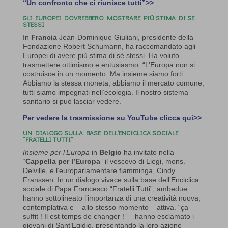
“Un confronto che ci riunisce tutti”>>
GLI EUROPEI DOVREBBERO MOSTRARE PIÙ STIMA DI SE
STESSI
In
Francia
Jean-Dominique Giuliani, presidente della
Fondazione Robert Schumann, ha raccomandato agli
Europei di avere più stima di sé stessi. Ha voluto
trasmettere ottimismo e entusiasmo: “L’Europa non si
costruisce in un momento. Ma insieme siamo forti.
Abbiamo la stessa moneta, abbiamo il mercato comune,
tutti siamo impegnati nell’ecologia. Il nostro sistema
sanitario si può lasciar vedere.”
Per vedere la trasmissione su YouTube clicca qui>>
UN DIALOGO SULLA BASE DELL’ENCICLICA SOCIALE
“FRATELLI TUTTI”
Insieme per l’Europa
in
Belgio
ha invitato nella
“
Cappella per l’Europa
” il vescovo di Liegi, mons.
Delville, e l’europarlamentare fiamminga, Cindy
Franssen. In un dialogo vivace sulla base dell’Enciclica
sociale di Papa Francesco “Fratelli Tutti”, ambedue
hanno sottolineato l’importanza di una creatività nuova,
contemplativa e – allo stesso momento – attiva. “ça
suffit ! Il est temps de changer !” – hanno esclamato i
giovani di Sant’Egidio, presentando la loro azione