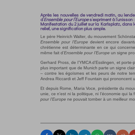
Après les nouvelles de vendredi matin, au lende
d’
Ensemble pour l’Europe
s’expriment à l’unisson 
Manifestation du 2 juillet sur la Karlsplatz, da
relief, une signification plus ample.
Le père Heinrich Walter, du mouvement Schönstat
Ensemble pour l’Europe
devient encore davanta
chrétienne est déterminante en ce qui concerne l
même fait d’
Ensemble pour l’Europe
un signe pro
Gerhard Pross, de l’YMCA d’Esslingen, et porte-par
plus important que de Munich parte un signe cla
– contre les égoïsmes et les peurs de notre tem
Andrea Riccardi et Jeff Fountain qui prononcent u
Et depuis Rome, Maria Voce, présidente du mouv
unie, ce n’est ni la politique, ni l’économie qui 
pour l’Europe
ne pouvait tomber à un meilleur m