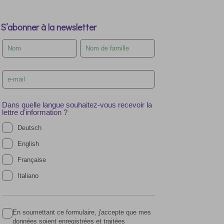
S’abonner à la newsletter
Leave
this
field
blank
Dans quelle langue souhaitez-vous recevoir la
lettre d'information ?
Deutsch
English
Française
Italiano
En soumettant ce formulaire, j'accepte que mes
données soient enregistrées et traitées