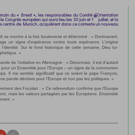
main du « Brexit », les responsables du Comité d’Orientation
er
: le Congrès européen qui aura lieu les 30 juin et 1
juillet, et la
ns le centre de Munich, acquièrent dans ce contexte un nouveau
t se montre à la fois bouleversé et déterminé : « Dorénavant,
ge un signe d’espérance contre toute espérance. L’origine
’identité. Sur le fond historique de cette semaine, Dieu lui-
phétique. »
ole de l’initiative en Allemagne : « Désormais, il est d’autant
ir pour un Ensemble pour l’Europe – un signe de la communion
ps. Il me semble significatif que ce soient le pape François,
ne parole décisive pour l’Europe et non pas les politiques. »
ement des Focolari : « Ce referendum confirme que l’Europe
la font, mais les valeurs partagées par les Européens.
Ensemble
oment. »