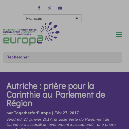
Français
Autriche : prière pour la
Carinthie au Parlement de
Région
par
TogetherforEurope
|
Fév 27, 2017
Vendredi 27 janvier 2017, la Salle Verte du Parlement de
Carinthie a accueilli un événement inaccoutumé : une prière