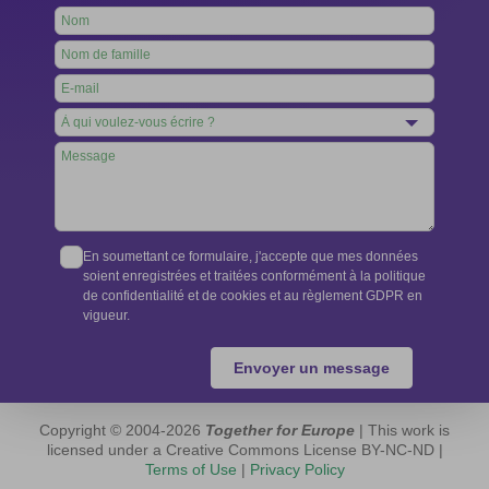
Leave
this
field
blank
En soumettant ce formulaire, j'accepte que mes données
soient enregistrées et traitées conformément à la politique
de confidentialité et de cookies et au règlement GDPR en
vigueur.
Envoyer un message
Copyright © 2004-2026
Together for Europe
| This work is
licensed under a Creative Commons License BY-NC-ND |
Terms of Use
|
Privacy Policy