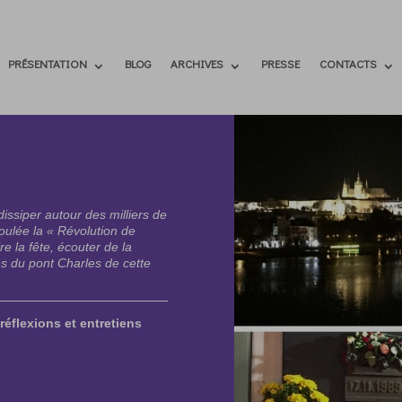
PRÉSENTATION
BLOG
ARCHIVES
PRESSE
CONTACTS
issiper autour des milliers de
oulée la « Révolution de
e la fête, écouter de la
ns du pont Charles de cette
réflexions et entretiens