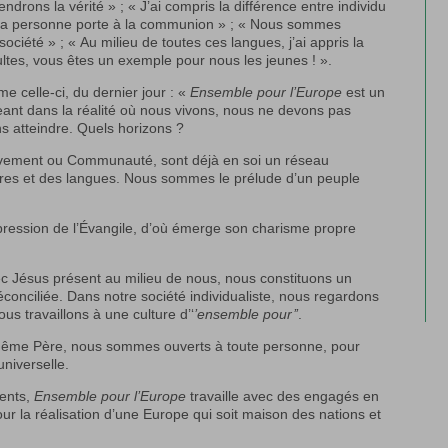
rons la vérité » ; « J’ai compris la différence entre individu
s, la personne porte à la communion » ; « Nous sommes
société » ; « Au milieu de toutes ces langues, j’ai appris la
ltes, vous êtes un exemple pour nous les jeunes ! ».
 celle-ci, du dernier jour : «
Ensemble pour l’Europe
est un
geant dans la réalité où nous vivons, nous ne devons pas
s atteindre. Quels horizons ?
vement ou Communauté, sont déjà en soi un réseau
ntières et des langues. Nous sommes le prélude d’un peuple
ssion de l’Évangile, d’où émerge son charisme propre
c Jésus présent au milieu de nous, nous constituons un
réconciliée. Dans notre société individualiste, nous regardons
 nous travaillons à une culture d’‘
’ensemble pour’’
.
ême Père, nous sommes ouverts à toute personne, pour
universelle.
nents,
Ensemble pour l’Europe
travaille avec des engagés en
ur la réalisation d’une Europe qui soit maison des nations et