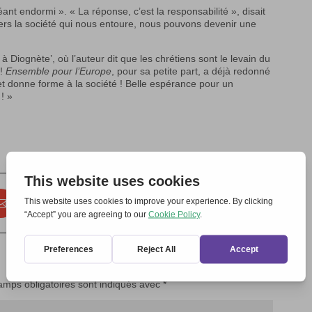
éant endormi ». « La réponse, c’est la responsabilité », disait
ers la société qui nous entoure, nous pouvons devenir une
 à Diognète’, où l’auteur dit que les chrétiens sont le levain du
 !
Ensemble pour l’Europe
, pour sa petite part, a déjà redonné
et donne forme à la société ! Belle espérance pour un
! »
amps obligatoires sont indiqués avec
*