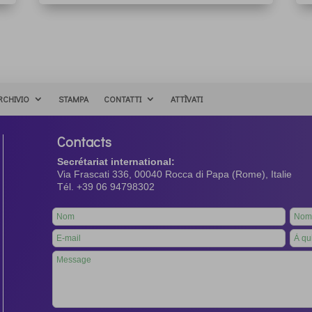
RCHIVIO
STAMPA
CONTATTI
ATTÌVATI
Contacts
Secrétariat international:
Via Frascati 336, 00040 Rocca di Papa (Rome), Italie
Tél. +39 06 94798302
Leave
this
field
blank