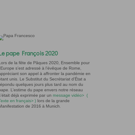
Le pape François 2020
Lors de la fête de Pâques 2020, Ensemble pour
l’Europe s’est adressé à l’évêque de Rome,
appréciant son appel à affronter la pandémie en
étant unis. Le Substitut du Secrétariat d’État a
répondu quelques jours plus tard au nom du
pape. L’estime du pape envers notre réseau
s’était déjà exprimée par un
message vidéo>
(
Texte en français> )
lors de la grande
Manifestation de 2016 à Munich.