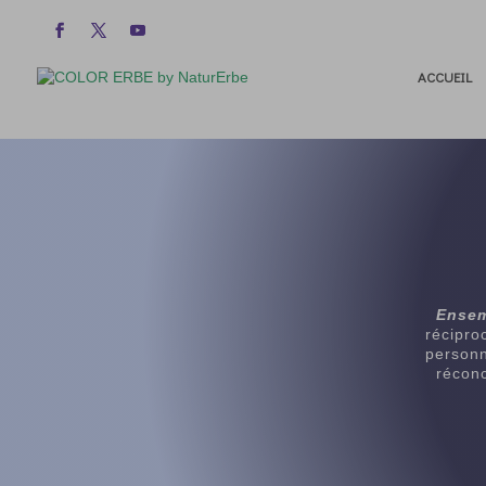
ACCUEIL
Ensem
récipro
personn
réconc