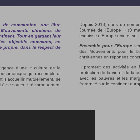
Depuis 2018, dans de nombre
 de communion, une libre
Journée de l’Europe » (9 mai
Mouvements chrétiens de
esquisse d’Europe unie et solid
ontinent. Tout en gardant leur
 des objectifs communs, en
Ensemble pour l’Europe
veu
e propre, dans le respect de
des Mouvements pour le bien
chrétiennes en réponses concrè
Il promeut des activités en f
igence d’une « culture de la
protection de la vie et de la c
au oecuménique qui rassemble et
avec les pauvres et les margi
t s’accueillir mutuellement, se
fraternité sur le continent eur
et à se soutenir réciproquement