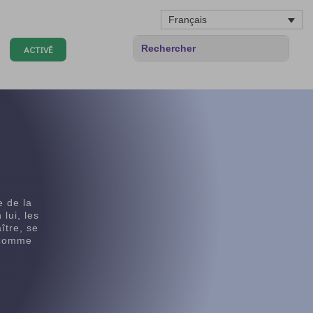
Français
ACTIVÉ
e de la
lui, les
ître, se
t comme