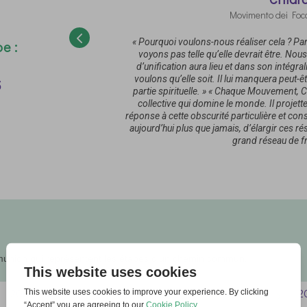
Movimento dei Foco
es bouleversements
« Pourquoi voulons-nous réaliser cela ? Pa
e :
blessures et les
voyons pas telle qu’elle devrait être. No
éciproque que nous
d’unification aura lieu et dans son intégra
pour l’Europe. »
s
voulons qu’elle soit. Il lui manquera peut-ê
partie spirituelle. » « Chaque Mouvement, 
collective qui domine le monde. Il projette
réponse à cette obscurité particulière et const
aujourd’hui plus que jamais, d’élargir ces 
grand réseau de fra
E
nion qui représentent les étapes d’un chemin commun.
2001
2002
2003
2
5
5
5