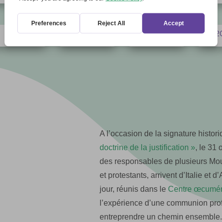
2012
2016
2017
2
5
5
5
A l’occasion de la signature histor
doctrine de la justification »
, le 31
des responsables de plusieurs M
et protestants, arrivent d’Italie e
jour, réunis dans le
Centre œcuméni
l’expérience d’une communion prof
entreprendre un chemin ensemble