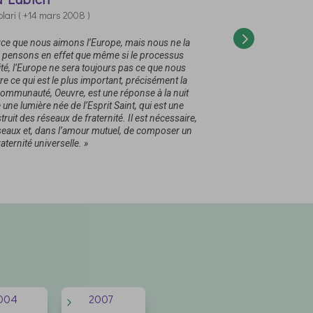
lari ( +14 mars 2008 )
« Ce que nous av
et vécus parmi n
en son cœur un 
communion depui
rce que nous aimons l’Europe, mais nous ne la
us pensons en effet que même si le processus
lité, l’Europe ne sera toujours pas ce que nous
tre ce qui est le plus important, précisément la
de
Communauté, Oeuvre, est une réponse à la nuit
 une lumière née de l’Esprit Saint, qui est une
ruit des réseaux de fraternité. Il est nécessaire,
réseaux et, dans l’amour mutuel, de composer un
ternité universelle. »
004
2007
5