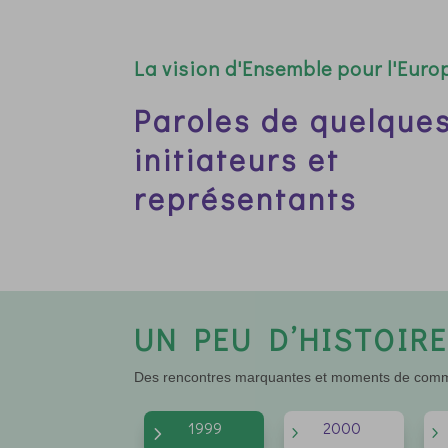
Thomas Roemer
CVJM München
« Dans notre Ensemble, nous apportons Jésus aux personnes. Dans l
La vision d'Ensemble pour l'Europ
de notre époque, nous dépendons de sa proximité. Dans toutes les 
fractures, nous Le cherchons, Lui et sa proximité. Le pacte d’amour r
scellons par amour pour Jésus est le noyau organique d’Ensemble 
Paroles de quelque
initiateurs et
représentants
UN PEU D’HISTOIR
Des rencontres marquantes et moments de commu
1999
2000
5
5
5