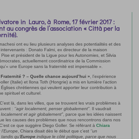
lvatore in Lauro, à Rome, 17 février 2017 :
t au congrès de l’association « Città per la
rnité).
nachesi ont eu lieu plusieurs analyses des potentialités et des
intervenants : Donato Falmi, ex directeur de la maison
 Pise et président de la Ligue pour les Autonomies, et Silvia
émocrates, actuellement coordinatrice de la Commission
n qu’« une Europe sans la fraternité est impensable ».
 Fraternité ? – Quelle chance aujourd’hui »
, l’expérience
ller (Italie) et Ilona Toth (Hongrie) a mis en lumière l’action
lises chrétiennes qui veulent apporter leur contribution à
 spirituel et culturel.
 C’est là, dans les villes, que se trouvent les vrais problèmes à
ouvent :
‘’agir localement, penser globalement’’
. Il vaudrait
 localement et agir globalement’’
, parce que les idées naissent
ce que les causes des problèmes que nous rencontrons dans nos
. C’est ce que suggère Diego Goller. Se référant à
Chiara
 l’Europe
, Chiara disait dès le début que c’est
‘’un
, tandis qu’
Europe
indique le côté politique, parce que nous