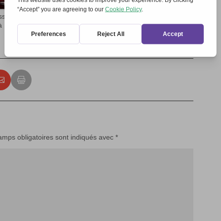
sociazione Città per
ità Roma 2017 02 17
amps obligatoires sont indiqués avec
*