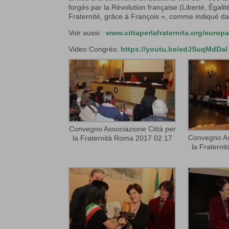
forgés par la Révolution française (Liberté, Égalit
Fraternité, grâce à François », comme indiqué dan
Voir aussi :
www.cittaperlafraternita.org/europ
Video Congrès:
https://youtu.be/edJSuqMdDaI
Convegno Associazione Città per
Convegno As
la Fraternità Roma 2017 02 17
la Fratern