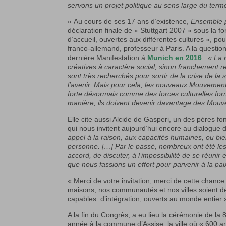
servons un projet politique au sens large du terme
« Au cours de ses 17 ans d’existence,
Ensemble p
déclaration finale de « Stuttgart 2007 » sous la 
d’accueil, ouvertes aux différentes cultures », pou
franco-allemand, professeur à Paris. A la question 
dernière Manifestation à
Munich en 2016
:
« La 
créatives à caractère social, sinon franchement re
sont très recherchés pour sortir de la crise de la 
l’avenir. Mais pour cela, les nouveaux Mouvemen
forte désormais comme des forces culturelles fo
manière, ils doivent devenir davantage des Mou
Elle cite aussi Alcide de Gasperi, un des pères f
qui nous invitent aujourd’hui encore au dialogue
appel à la raison, aux capacités humaines, ou bien 
personne. […] Par le passé, nombreux ont été les c
accord, de discuter, à l’impossibilité de se réunir
que nous fassions un effort pour parvenir à la paix
« Merci de votre invitation, merci de cette chan
maisons, nos communautés et nos villes soient de
capables d’intégration, ouverts au monde entier 
A la fin du Congrès, a eu lieu la cérémonie de la 
année à la commune d’Assise, la ville où « 600 an