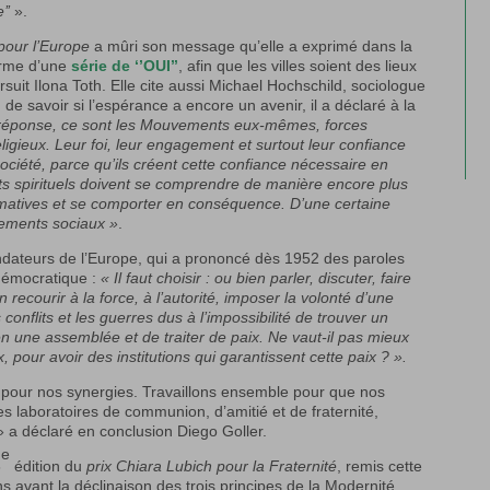
’’
».
our l’Europe
a mûri son message qu’elle a exprimé dans la
forme d’une
série de ‘’OUI’’
, afin que les villes soient des lieux
rsuit Ilona Toth. Elle cite aussi Michael Hochschild, sociologue
de savoir si l’espérance a encore un avenir, il a déclaré à la
réponse, ce sont les Mouvements eux-mêmes, forces
ligieux. Leur foi, leur engagement et surtout leur confiance
société, parce qu’ils créent cette confiance nécessaire en
ts spirituels doivent se comprendre de manière encore plus
rmatives et se comporter en conséquence. D’une certaine
vements sociaux »
.
ondateurs de l’Europe, qui a prononcé dès 1952 des paroles
 démocratique :
« Il faut choisir : ou bien parler, discuter, faire
recourir à la force, à l’autorité, imposer la volonté d’une
onflits et les guerres dus à l’impossibilité de trouver un
 en une assemblée et de traiter de paix. Ne vaut-il pas mieux
, pour avoir des institutions qui garantissent cette paix ? ».
ce pour nos synergies. Travaillons ensemble pour que nos
s laboratoires de communion, d’amitié et de fraternité,
» a déclaré en conclusion Diego Goller.
e
8
édition du
prix Chiara Lubich pour la Fraternité
, remis cette
s avant la déclinaison des trois principes de la Modernité