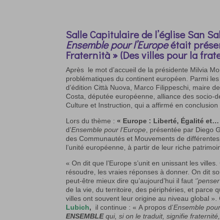
Salle Capitulaire de l’église San Sa
Ensemble pour l’Europe
était présen
Fraternità » (Des villes pour la frate
Après le mot d’accueil de la présidente Milvia Mo
problématiques du continent européen. Parmi les 
d’édition Città Nuova, Marco Filippeschi, maire de
Costa, députée européenne, alliance des socio-d
Culture et Instruction, qui a affirmé en conclusio
Lors du thème :
« Europe : Liberté, Égalité et…
d’
Ensemble pour l’Europe
, présentée par Diego Go
des Communautés et Mouvements de différentes Ég
l’unité européenne, à partir de leur riche patrimoine
« On dit que l’Europe s’unit en unissant les villes.
résoudre, les vraies réponses à donner. On dit s
peut-être mieux dire qu’aujourd’hui il faut
‘’penser
de la vie, du territoire, des périphéries, et par
villes ont souvent leur origine au niveau global »
Lubich
,
il continue : « A propos d’
Ensemble pour
ENSEMBLE
qui, si on le traduit, signifie fraternité