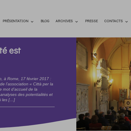
PRÉSENTATION
BLOG
ARCHIVES
PRESSE
CONTACTS
té est
ro, à Rome, 17 février 2017 :
e l’association « Città per la
le mot d’accueil de la
analyses des potentialités et
 les […]