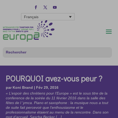
Français
POURQUOI avez-vous peur ?
par
Koni Brand
|
Fév 29, 2016
« L’espoir des chrétiens pour l’Europe » est le sous titre de la
conference de la soirée du 11 février 2016 dans la salle des
fêtes de l ‘ymca. Piano et saxophone : la musique nous a tout
de suite fait percevoir que l’enthousiasme et le
professionnalisme étaient au menu de la rencontre. Dans son
mot d’accueil, Sascha Becker […]