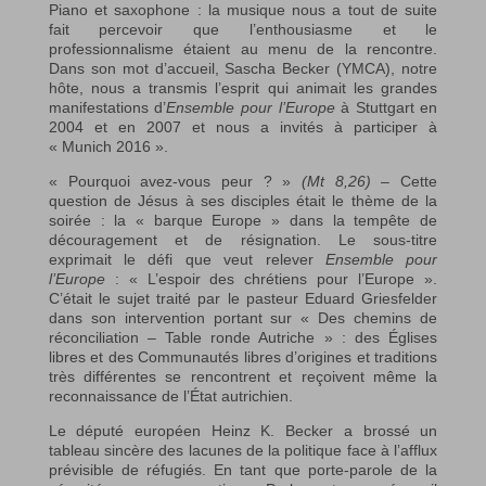
Piano et saxophone : la musique nous a tout de suite
fait percevoir que l’enthousiasme et le
professionnalisme étaient au menu de la rencontre.
Dans son mot d’accueil, Sascha Becker (YMCA), notre
hôte, nous a transmis l’esprit qui animait les grandes
manifestations d’
Ensemble pour l’Europe
à Stuttgart en
2004 et en 2007 et nous a invités à participer à
« Munich 2016 ».
« Pourquoi avez-vous peur ? »
(Mt 8,26)
– Cette
question de Jésus à ses disciples était le thème de la
soirée : la « barque Europe » dans la tempête de
découragement et de résignation. Le sous-titre
exprimait le défi que veut relever
Ensemble pour
l’Europe
: « L’espoir des chrétiens pour l’Europe ».
C’était le sujet traité par le pasteur Eduard Griesfelder
dans son intervention portant sur « Des chemins de
réconciliation – Table ronde Autriche » : des Églises
libres et des Communautés libres d’origines et traditions
très différentes se rencontrent et reçoivent même la
reconnaissance de l’État autrichien.
Le député européen Heinz K. Becker a brossé un
tableau sincère des lacunes de la politique face à l’afflux
prévisible de réfugiés. En tant que porte-parole de la