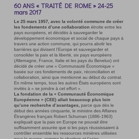
60 ANS « TRAITÉ DE ROME » 24-25
mars 2017
Le 25 mars 1957, avec la volonté commune de créer
les fondements d’une collaboration
étroite entre les
pays européens, et décidés à sauvegarder le
développement économique et social de chaque pays à
travers une action commune, qui pourra abolir les
barrières qui divisent l’Europe et sauvegarder et
consolider la paix et la liberté, six pays européens
(Allemagne, France, Italie et les pays du Benelux) ont
décidé de créer une « Communauté Économique »
basée sur ces fondements de paix, réconciliation et
collaboration, ainsi que mentionné au début du contrat.
En même temps, tous les autres États européens sont
invités à « se joindre à cet effort ».
La fondation de la « Communauté Économique
Européenne » (CEE) allait beaucoup plus loin
qu’une recherche d’avantages,
parce que dès le
début des années cinquante, le ministre des Affaires
Étrangères français Robert Schuman (1886-1963)
expliquait que la paix en Europe ne pouvait être
suffisamment assurée que si les pays réussissaient à
contrôler ensemble les ressources minières utilisées
pour la guerre, comme le charbon et l’acier.