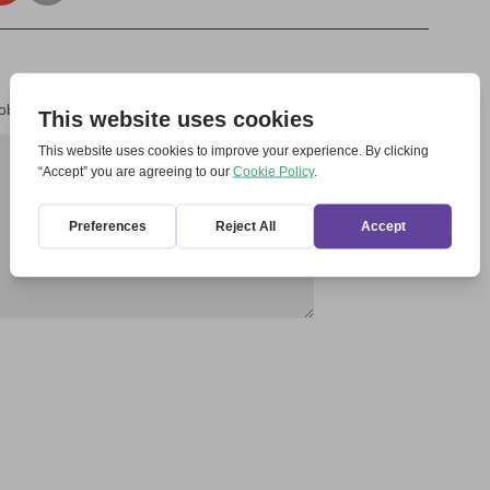
 obbligatori sono contrassegnati
*