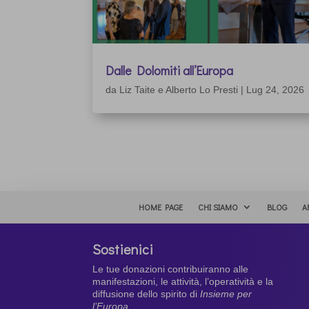
Dalle Dolomiti all’Europa
da
Liz Taite e Alberto Lo Presti
|
Lug 24, 2026
HOME PAGE
CHI SIAMO
BLOG
A
Sostienici
Le tue donazioni contribuiranno alle
manifestazioni, le attività, l’operatività e la
diffusione dello spirito di
Insieme per
l’Europa
.