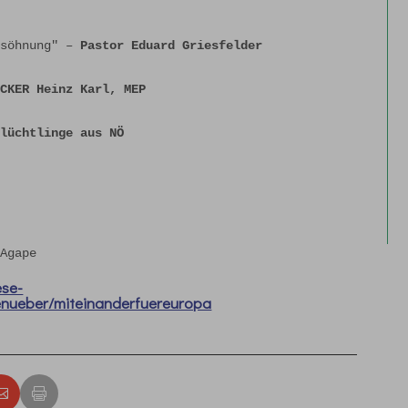
rsöhnung" – 
Pastor Eduard Griesfelder
ECKER Heinz Karl, MEP
Flüchtlinge aus NÖ
 Agape
ese-
enueber/miteinanderfuereuropa