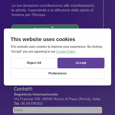
Le tue donazioni contribuiranno alle manifestazioni,
le attività, l’operatività e la diffusione dello spirito di
Insieme per l’Europa
.
Dona Ora
Newsletter
Rimani aggiornato di tutte le ultime notizie dalla
nostra rete.
Iscriviti Subito
Contatti
Segreteria Internazionale:
Via Frascati 336, 00040 Rocca di Papa (Roma), Italia
Tel.
06 94798302
Leave
this