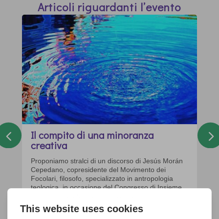
Articoli riguardanti l’evento
Il compito di una minoranza
creativa
Proponiamo stralci di un discorso di Jesús Morán
Cepedano, copresidente del Movimento dei
Focolari, filosofo, specializzato in antropologia
teologica, in occasione del Congresso di Insieme
per l'Europa a Monaco di Baviera, il 30 giugno
2016. Perché l'Europa ha dato...