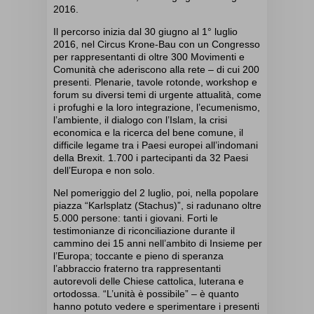
2016.
Il percorso inizia dal 30 giugno al 1° luglio
2016, nel Circus Krone-Bau con un Congresso
per rappresentanti di oltre 300 Movimenti e
Comunità che aderiscono alla rete – di cui 200
presenti. Plenarie, tavole rotonde, workshop e
forum su diversi temi di urgente attualità, come
i profughi e la loro integrazione, l’ecumenismo,
l’ambiente, il dialogo con l’Islam, la crisi
economica e la ricerca del bene comune, il
difficile legame tra i Paesi europei all’indomani
della Brexit. 1.700 i partecipanti da 32 Paesi
dell’Europa e non solo.
Nel pomeriggio del 2 luglio, poi, nella popolare
piazza “Karlsplatz (Stachus)”, si radunano oltre
5.000 persone: tanti i giovani. Forti le
testimonianze di riconciliazione durante il
cammino dei 15 anni nell’ambito di Insieme per
l’Europa; toccante e pieno di speranza
l’abbraccio fraterno tra rappresentanti
autorevoli delle Chiese cattolica, luterana e
ortodossa. “L’unità è possibile” – è quanto
hanno potuto vedere e sperimentare i presenti