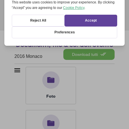
Documenti, file & co. dell’evento
Download tutti
2016 Monaco
Foto