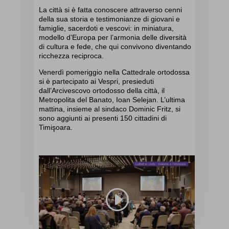
La città
si è fatta conoscere
attraverso cenni
della sua storia e testimonianze di giovani e
famiglie, sacerdoti e vescovi
:
in miniatura,
modello d’Europa per l’armonia delle diversità
di cultura e fede, che qui convivono diventando
ricchezza reciproca.
Venerdì pomeriggio
n
el
la
C
attedrale ortodossa
si è
partecipa
to
ai Vespri, presieduti
dall’
A
rcivescovo ortodosso
della città, il
Metropolita del Banato,
Ioan
Selejan
. L’ultima
mattina
,
insieme al sindaco
Dominic
Fritz
,
si
sono aggiunti ai presenti
1
50 cittadini di
Timişoara
.