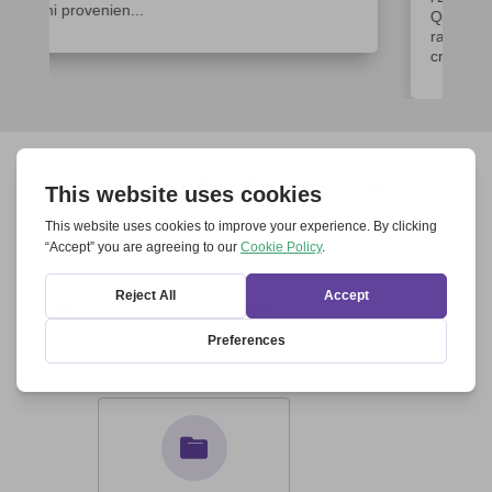
Questo incontro ha riunito 51 movimenti in
rappresentanza delle oltre 300 realtà e comunità
cristiane all’inte...
Documenti, file & co. dell’evento
Download tutti
2023 Incontro Amici Timisoara
2023 INCONTRO AMICI
TIMISOARA