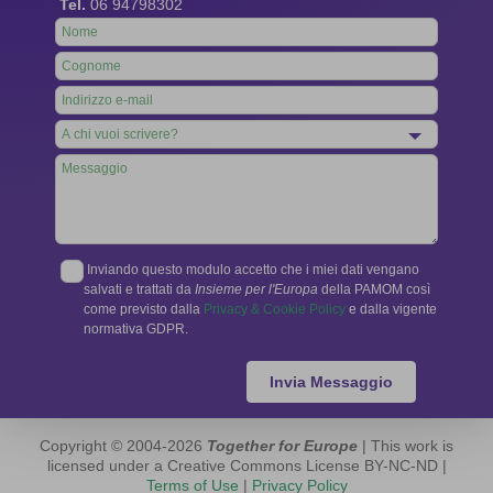
Tel.
06 94798302
Leave
this
field
blank
Inviando questo modulo accetto che i miei dati vengano
salvati e trattati da
Insieme per l'Europa
della PAMOM così
come previsto dalla
Privacy & Cookie Policy
e dalla vigente
normativa GDPR.
Invia Messaggio
Copyright © 2004-2026
Together for Europe
| This work is
licensed under a Creative Commons License BY-NC-ND |
Terms of Use
|
Privacy Policy