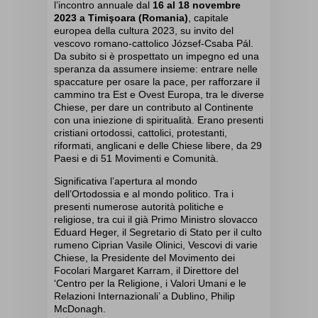
l’
incontro annuale dal
16 al 18 novembre
2023 a
Timişoara
(Romania)
,
capitale
europea della cultura 2023
, su invito del
vescovo romano-cattolico
József-Csaba
Pál
.
Da subito
si è prospettato un impegno ed una
speranza da assumere insieme: entrare nelle
spaccature per osare la pace, per rafforzare il
cammino tra Est e Ovest Europa, tra le diverse
Chiese, per dare un contributo al
C
ontinente
con una iniezione di spiritualità. Erano presenti
cristiani ortodossi, cattolici, protestanti,
riformati, anglicani e delle Chiese libere, da 29
Paesi
e
di
51
Movimenti
e Comunità.
Significativa l’apertura al mondo
dell’Ortodossia e al mondo politico. Tra i
presenti
numerose autorità politiche e
religiose, tra cui il già Primo Ministro slovacco
Eduard
Heger
, il Segretario di Stato per il culto
rumeno
Ciprian
Vasile
Olinici
,
Vescovi di varie
Chiese
, la
P
residente del Movimento dei
Focolari Margaret
Karram
, il Direttore del
‘Centro per la Religione, i Valori Umani e le
Relazioni Internazionali’ a Dublino, Philip
McDonagh
.