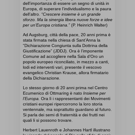
dell’importanza di essere un segno di unità in
Europa, di superare l’individualismo e la paura
dell’altro.
“Crescere insieme è un grande
sforzo. Ma la sinergia libera nuove forze e idee
per un’Europa cristiana.”
(P. Heinrich Walter)
Ad Augsburg, città della pace, 20 anni prima è
stata firmata nella chiesa di Sant’Anna la
“Dichiarazione Congiunta sulla Dottrina della
Giustificazione” (JDDJ). Ora è l’imponente
Comune ad accogliere nella Sala d’Oro un
popolo europeo riconciliato, in mezzo a canti,
lodi ed interventi vari, presente il vescovo
evangelico Christian Krause, allora firmatario
della Dichiarazione.
Lo stesso giorno di 20 anni prima nel Centro
Ecumenico di Ottmaring è nato
Insieme per
l’Europa.
Ora lì i rappresentanti dei Movimenti
cristiani europei ripercorrono la loro storia
ventennale, ma soprattutto guardano al futuro.
Si parla dei semi di fraternità e dei frutti nei
quali li si possono trovare.
Herbert Lauenroth e Johannes Hartl illustrano