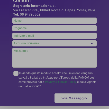
Contatti
Segreteria Internazionale:
Via Frascati 336, 00040 Rocca di Papa (Roma), Italia
Tel.
06 94798302
Leave
this
field
blank
Inviando questo modulo accetto che i miei dati vengano
salvati e trattati da
Insieme per l'Europa
della PAMOM così
come previsto dalla
Privacy & Cookie Policy
e dalla vigente
normativa GDPR.
Invia Messaggio