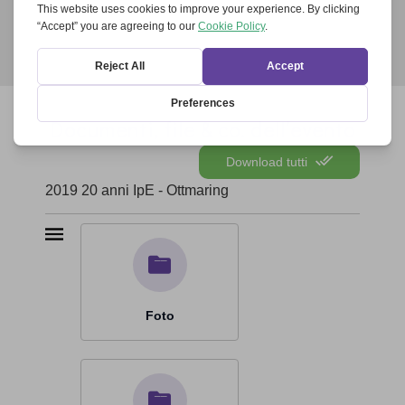
pubblicato al suo rientro per il sito del proprio
progetto. Chiese e...
Documenti, file & co. dell’evento
Download tutti
2019 20 anni IpE - Ottmaring
Foto