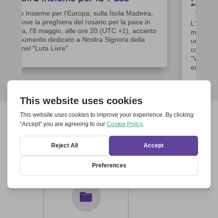
“7 Sì”
L'8 maggio a piedi da Strasburgo a Kehl - una
marcia transfrontaliera Domenica 8 maggio 2022,
una marcia per la pace partirà da Strasburgo e
condurrà dall'Alsazia in Francia alla Germania.
"Vogliamo dare coraggio e speranza al popolo
europeo". Così dichiara il...
Documenti, file & co. dell’evento
Download tutti
2022 Giornata dell'Europa