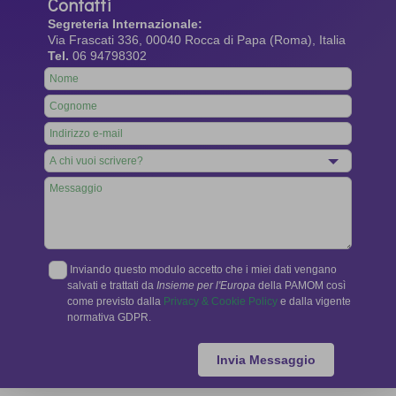
Contatti
Segreteria Internazionale:
Via Frascati 336, 00040 Rocca di Papa (Roma), Italia
Tel.
06 94798302
Leave
this
field
blank
Inviando questo modulo accetto che i miei dati vengano
salvati e trattati da
Insieme per l'Europa
della PAMOM così
come previsto dalla
Privacy & Cookie Policy
e dalla vigente
normativa GDPR.
Invia Messaggio