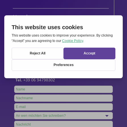
Newsletter
Bleiben Sie auf dem Laufenden mit den neuesten
Infos aus unserem Netzwerk.
Gleich abonnieren
Kontakt
Internationales Sekretariat:
Via Frascati 336, 00040 Rocca di Papa (Rom), Italien
Tel.
+39 06 94798302
Leave
this
field
blank