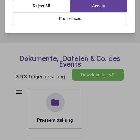
Dokumente, Dateien & Co. des
Events
Download all
2018 Trägerkreis Prag
Pressemitteilung