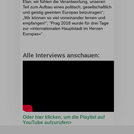
Elan; wir fühlen die Verantwortung, unseren
Teil zum Aufbau eines politisch, gesellschaftlich
und geistig geeinten Europas beizutragen“;
„Wir können so viel voneinander lernen und
empfangen!“; “
Prag 2018 wurde für drei Tage
zur
«
internationalen Hauptstadt im Herzen
Europas»“
.
Alle Interviews anschauen:
Oder hier klicken, um die Playlist auf
YouTube aufzurufen>