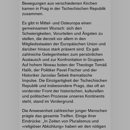
Bewegungen aus verschiedenen Kirchen
kamen in Prag in der Tschechischen Republik
zusammen.
Es gibt in Mittel- und Osteuropa einen
gemeinsamen Wunsch: sich den
Schwierigkeiten, Vorurteilen und Ängsten zu
stellen, die derzeit vor allem in den
Mitgliedsstaaten der Europäischen Union und
darüber hinaus stark präsent sind. Es gab
zahlreiche Gelegenheiten zum persönlichen
Austausch und zur Konfrontation in Gruppen.
Auf hohem Niveau boten der Theologe Tomáš
Halík, der Politiker Pavel Fischer und der
Historiker Jaroslav Šebek thematische
Impulse.
Die Einzigartigkeit der Tschechischen
Republik und insbesondere Prags, das oft an
vorderster Front der historischen, kulturellen
und politischen Prozesse unseres Kontinents
steht, stand im Vordergrund.
Die Anwesenheit zahlreicher junger Menschen
prägte das gesamte Treffen. Einige ihrer
Eindrücke: „In Zeiten von Pluralismus und
«religiöser Abkühlung» haben wir den nötigen