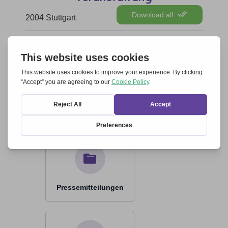
Download all
2004 Stuttgart
2004 STUTTGART
Pressespiegel (Auswahl)
Pressemitteilungen