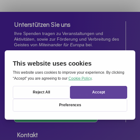
Unterstützen Sie uns
Ihre Spenden tragen zu Veranstaltungen und
Aktivitäten, sowie zur Förderung und Verbreitung des
Geistes von
Miteinander für Europa
bei.
Jetzt spenden
Newsletter
Bleiben Sie auf dem Laufenden mit den neuesten
Infos aus unserem Netzwerk.
Gleich abonnieren
Kontakt