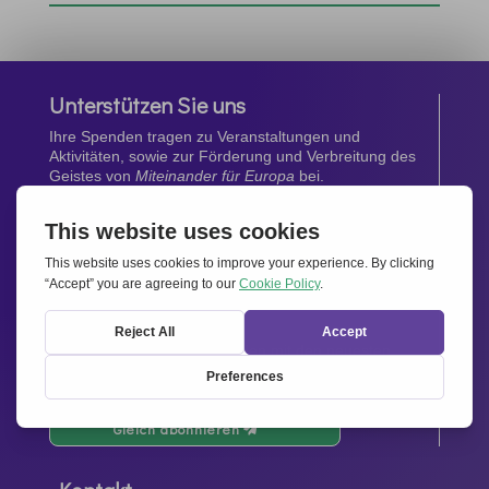
Unterstützen Sie uns
Ihre Spenden tragen zu Veranstaltungen und
Aktivitäten, sowie zur Förderung und Verbreitung des
Geistes von
Miteinander für Europa
bei.
Jetzt spenden
Newsletter
Bleiben Sie auf dem Laufenden mit den neuesten
Infos aus unserem Netzwerk.
Gleich abonnieren