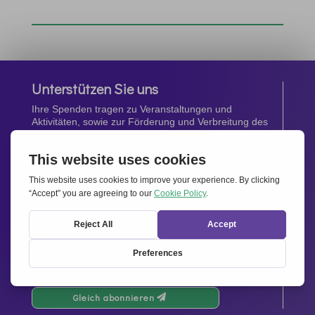
Unterstützen Sie uns
Ihre Spenden tragen zu Veranstaltungen und
Aktivitäten, sowie zur Förderung und Verbreitung des
Geistes von
Miteinander für Europa
bei.
Jetzt spenden
Newsletter
Bleiben Sie auf dem Laufenden mit den neuesten
Infos aus unserem Netzwerk.
Gleich abonnieren