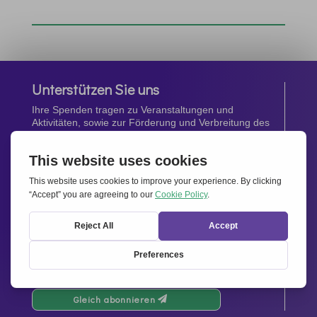
Unterstützen Sie uns
Ihre Spenden tragen zu Veranstaltungen und
Aktivitäten, sowie zur Förderung und Verbreitung des
Geistes von
Miteinander für Europa
bei.
Jetzt spenden
Newsletter
Bleiben Sie auf dem Laufenden mit den neuesten
Infos aus unserem Netzwerk.
Gleich abonnieren