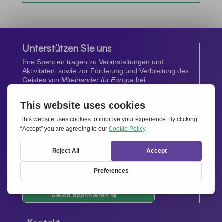
Unterstützen Sie uns
Ihre Spenden tragen zu Veranstaltungen und
Aktivitäten, sowie zur Förderung und Verbreitung des
Geistes von
Miteinander für Europa
bei.
Jetzt spenden
Newsletter
Bleiben Sie auf dem Laufenden mit den neuesten
Infos aus unserem Netzwerk.
Gleich abonnieren