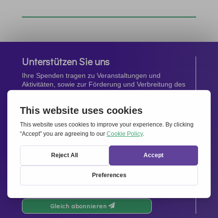
Unterstützen Sie uns
Ihre Spenden tragen zu Veranstaltungen und
Aktivitäten, sowie zur Förderung und Verbreitung des
Geistes von
Miteinander für Europa
bei.
Jetzt spenden
Newsletter
Bleiben Sie auf dem Laufenden mit den neuesten
Infos aus unserem Netzwerk.
Gleich abonnieren