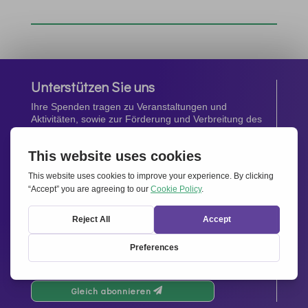
Unterstützen Sie uns
Ihre Spenden tragen zu Veranstaltungen und
Aktivitäten, sowie zur Förderung und Verbreitung des
Geistes von
Miteinander für Europa
bei.
Jetzt spenden
Newsletter
Bleiben Sie auf dem Laufenden mit den neuesten
Infos aus unserem Netzwerk.
Gleich abonnieren