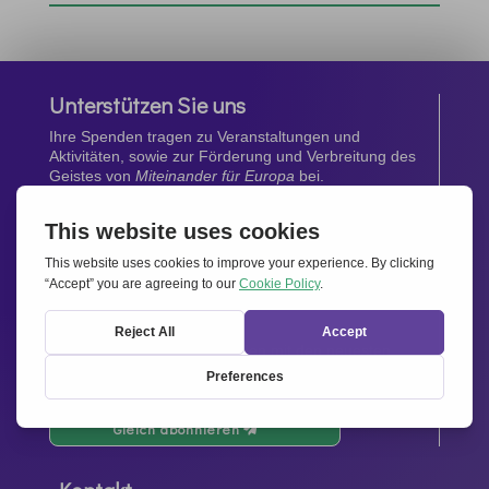
Unterstützen Sie uns
Ihre Spenden tragen zu Veranstaltungen und
Aktivitäten, sowie zur Förderung und Verbreitung des
Geistes von
Miteinander für Europa
bei.
Jetzt spenden
Newsletter
Bleiben Sie auf dem Laufenden mit den neuesten
Infos aus unserem Netzwerk.
Gleich abonnieren