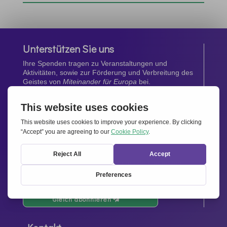
Unterstützen Sie uns
Ihre Spenden tragen zu Veranstaltungen und
Aktivitäten, sowie zur Förderung und Verbreitung des
Geistes von
Miteinander für Europa
bei.
Jetzt spenden
Newsletter
Bleiben Sie auf dem Laufenden mit den neuesten
Infos aus unserem Netzwerk.
Gleich abonnieren