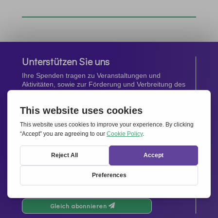
Unterstützen Sie uns
Ihre Spenden tragen zu Veranstaltungen und
Aktivitäten, sowie zur Förderung und Verbreitung des
Geistes von
Miteinander für Europa
bei.
Jetzt spenden
Newsletter
Bleiben Sie auf dem Laufenden mit den neuesten
Infos aus unserem Netzwerk.
Gleich abonnieren