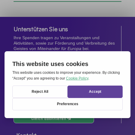
Unterstützen Sie uns
Ihre Spenden tragen zu Veranstaltungen und
Aktivitäten, sowie zur Förderung und Verbreitung des
Geistes von
Miteinander für Europa
bei.
Jetzt spenden
Newsletter
Bleiben Sie auf dem Laufenden mit den neuesten
Infos aus unserem Netzwerk.
Gleich abonnieren