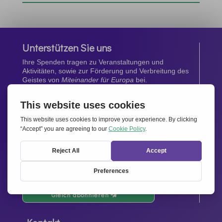
Unterstützen Sie uns
Ihre Spenden tragen zu Veranstaltungen und
Aktivitäten, sowie zur Förderung und Verbreitung des
Geistes von
Miteinander für Europa
bei.
Jetzt spenden
Newsletter
Bleiben Sie auf dem Laufenden mit den neuesten
Infos aus unserem Netzwerk.
Gleich abonnieren