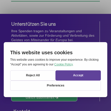
Unterstützen Sie uns
Ihre Spenden tragen zu Veranstaltungen und
Aktivitäten, sowie zur Förderung und Verbreitung des
Geistes von
Miteinander für Europa
bei.
Jetzt spenden
Newsletter
Bleiben Sie auf dem Laufenden mit den neuesten
Infos aus unserem Netzwerk.
Gleich abonnieren