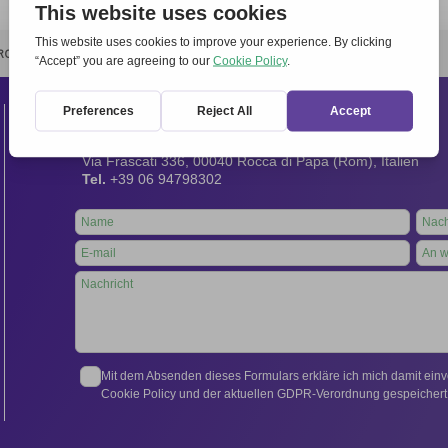
RCHIVIO
STAMPA
CONTATTI
ATTÌVATI
Kontakt
Internationales Sekretariat:
Via Frascati 336, 00040 Rocca di Papa (Rom), Italien
Tel.
+39 06 94798302
Leave
this
field
blank
Mit dem Absenden dieses Formulars erkläre ich mich damit ein
Cookie Policy und der aktuellen GDPR-Verordnung gespeichert 