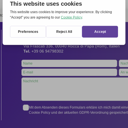
RCHIVIO
STAMPA
CONTATTI
ATTÌVATI
Kontakt
Internationales Sekretariat:
Via Frascati 336, 00040 Rocca di Papa (Rom), Italien
Tel.
+39 06 94798302
Leave
this
field
blank
Mit dem Absenden dieses Formulars erkläre ich mich damit ein
Cookie Policy und der aktuellen GDPR-Verordnung gespeichert 