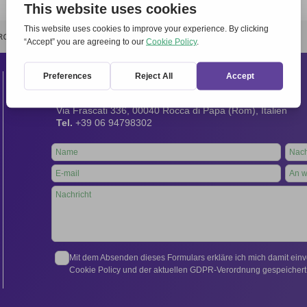
RCHIVIO
STAMPA
CONTATTI
ATTÌVATI
Kontakt
Internationales Sekretariat:
Via Frascati 336, 00040 Rocca di Papa (Rom), Italien
Tel.
+39 06 94798302
Leave
this
field
blank
Mit dem Absenden dieses Formulars erkläre ich mich damit ein
Cookie Policy und der aktuellen GDPR-Verordnung gespeichert 