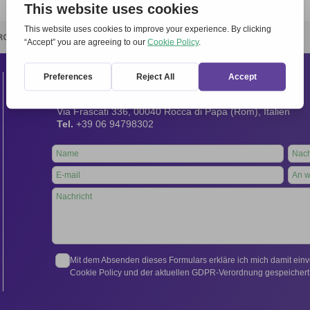
RCHIVIO
STAMPA
CONTATTI
ATTÌVATI
Kontakt
Internationales Sekretariat:
Via Frascati 336, 00040 Rocca di Papa (Rom), Italien
Tel.
+39 06 94798302
Leave
this
field
blank
Mit dem Absenden dieses Formulars erkläre ich mich damit ein
Cookie Policy und der aktuellen GDPR-Verordnung gespeichert 